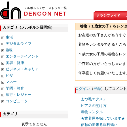
メルボルン / オーストラリア発
DENGON NET
クラシファイド
着物（１歳女の子）をレン
カテゴリ（メルボルン質問箱）
お友達のお子さんがもうすぐ
生活
デジタルライフ
着物をレンタルできるところ
趣味
１歳の女の子用の着物をレン
エンターテイメント
美容・健康
ご存知の方がいらっしゃいま
ビジネス・キャリア
何卒宜しくお願いいたします
ビザ
マネー
学問・教育
ログイン
（
登録
）してコメント
旅行・レジャー
まつ毛エクステ
コンピュータ
ピアスの開け方
着物レンタル
カテゴリ－
★古着屋を探しています★
表示できません
信頼の出来る歯科矯正