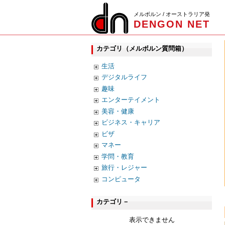
メルボルン / オーストラリア発
DENGON NET
カテゴリ（メルボルン質問箱）
生活
デジタルライフ
趣味
エンターテイメント
美容・健康
ビジネス・キャリア
ビザ
マネー
学問・教育
旅行・レジャー
コンピュータ
カテゴリ－
表示できません