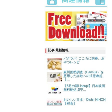
記事 最新情報
バクラバ: こころに栄養、お
やつレシピ
豪州国勢調査（Census）を
悪用した詐欺への注意喚起
【...
【8月の新Lineup!】日本映画
無料配信 JFF...
おいしい日本 - Oishii NIHON
【和食】