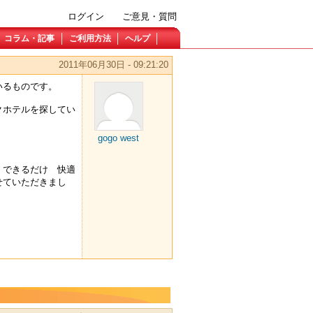
ログイン
ご意見・質問
コラム・記事
ご利用方法
ヘルプ
2011年06月30日 - 09:21:20
いるものです。
クホテルを探してい
gogo west
。
 できるだけ 快適
せていただきまし
・