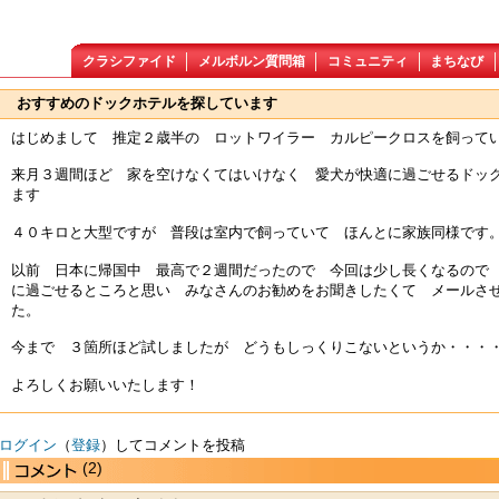
クラシファイド
メルボルン質問箱
コミュニティ
まちなび
おすすめのドックホテルを探しています
はじめまして 推定２歳半の ロットワイラー カルピークロスを飼って
来月３週間ほど 家を空けなくてはいけなく 愛犬が快適に過ごせるドッ
ます
４０キロと大型ですが 普段は室内で飼っていて ほんとに家族同様です
以前 日本に帰国中 最高で２週間だったので 今回は少し長くなるので
に過ごせるところと思い みなさんのお勧めをお聞きしたくて メールさ
た。
今まで ３箇所ほど試しましたが どうもしっくりこないというか・・・
よろしくお願いいたします！
ログイン
（
登録
）してコメントを投稿
(2)