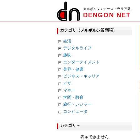
メルボルン / オーストラリア発
DENGON NET
カテゴリ（メルボルン質問箱）
生活
デジタルライフ
趣味
エンターテイメント
美容・健康
ビジネス・キャリア
ビザ
マネー
学問・教育
旅行・レジャー
コンピュータ
カテゴリ－
表示できません