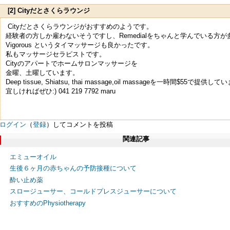
[2] Cityだとさくらラウンジ
Cityだとさくらラウンジがおすすめのようです。
経験者の方しか雇わないそうですし、Remedialをちゃんと学んでいる方
Vigorous というタイマッサージも良かったです。
私もマッサージセラピストです。
Cityのアパートでホームサロンマッサージを
金曜、土曜しています。
Deep tissue, Shiatsu, thai massage,oil massageを一時間$55で提供し
宜しければぜひ:) 041 219 7792 maru
ログイン
（
登録
）してコメントを投稿
関連記事
エミューオイル
生後６ヶ月の赤ちゃんの予防接種について
酔い止め薬
スロージューサー、コールドプレスジューサーについて
おすすめのPhysiotherapy