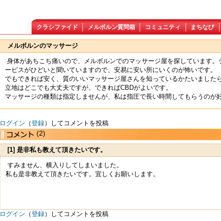
クラシファイド
メルボルン質問箱
コミュニティ
まちなび
メルボルンのマッサージ
身体があちこち痛いので、メルボルンでのマッサージ屋を探しています。
ービスがひどいと聞いていますので、安易に安い所にいくのが怖いです。
でもできれば安く、質のいいマッサージ屋さんを知っているかたいました
立地はどこでも大丈夫ですが、できればCBDがよいです。
マッサージの種類は指定しませんが、私は指圧で長い時間してもらうのが
ログイン
（
登録
）してコメントを投稿
(2)
[1] 是非私も教えて頂きたいです。
すみません、横入りしてしまいました。
私も是非教えて頂きたいです。宜しくお願いします。
ログイン
（
登録
）してコメントを投稿