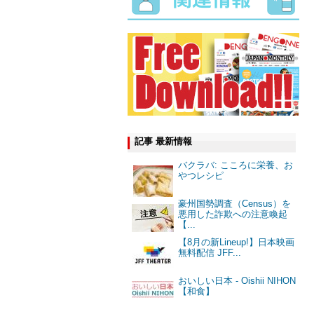
記事 最新情報
バクラバ: こころに栄養、お
やつレシピ
豪州国勢調査（Census）を
悪用した詐欺への注意喚起
【...
【8月の新Lineup!】日本映画
無料配信 JFF...
おいしい日本 - Oishii NIHON
【和食】