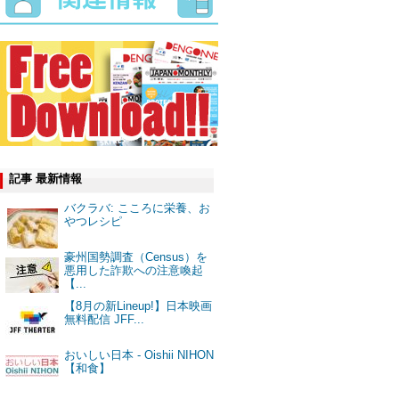
記事 最新情報
バクラバ: こころに栄養、お
やつレシピ
豪州国勢調査（Census）を
悪用した詐欺への注意喚起
【...
【8月の新Lineup!】日本映画
無料配信 JFF...
おいしい日本 - Oishii NIHON
【和食】