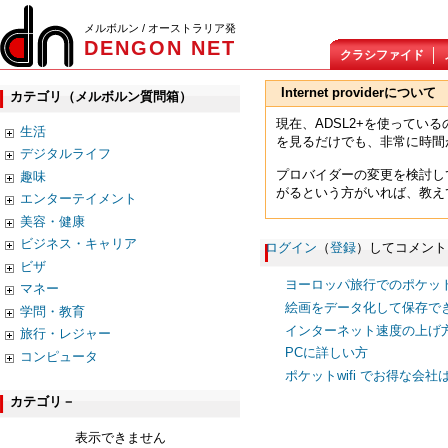
メルボルン / オーストラリア発
DENGON NET
クラシファイド
Internet providerについて
カテゴリ（メルボルン質問箱）
現在、ADSL2+を使って
生活
を見るだけでも、非常に時間
デジタルライフ
プロバイダーの変更を検討し
趣味
がるという方がいれば、教え
エンターテイメント
美容・健康
ビジネス・キャリア
ログイン
（
登録
）してコメント
ビザ
ヨーロッパ旅行でのポケットW
マネー
絵画をデータ化して保存で
学問・教育
インターネット速度の上げ
旅行・レジャー
PCに詳しい方
コンピュータ
ポケットwifi でお得な会社
カテゴリ－
表示できません