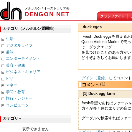
メルボルン / オーストラリア発
DENGON NET
クラシファイド
duck eggs
カテゴリ（メルボルン質問箱）
Fresh Duck eggsを買
生活
Queen Victoria M
デジタルライフ
で、ダックエッグ
趣味
を見つけたことのある方がい
どうぞよろしくお願いします
エンターテイメント
美容・健康
ビジネス・キャリア
ログイン
（
登録
）してコメント
ビザ
(1)
マネー
学問・教育
[1] Duck egg farm
旅行・レジャー
fresh希望であればファームを推
コンピュータ
方々が多く住むエリアの店に
グーグルで検索すればファー
カテゴリ－
表示できません