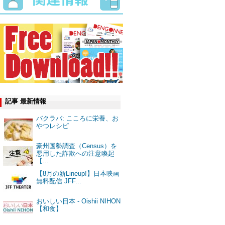
記事 最新情報
バクラバ: こころに栄養、お
やつレシピ
豪州国勢調査（Census）を
悪用した詐欺への注意喚起
【...
【8月の新Lineup!】日本映画
無料配信 JFF...
おいしい日本 - Oishii NIHON
【和食】