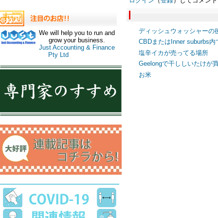
ログイン
（
登録
）してコメント
ディッシュウォッシャーの
We will help you to run and
grow your business.
CBDまたはInner subur
Just Accounting & Finance
塩辛イカが売ってる場所
Pty Ltd
Geelongで干ししいたけが
お米