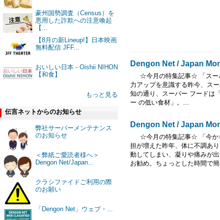
豪州国勢調査（Census）を
悪用した詐欺への注意喚起
【...
【8月の新Lineup!】日本映画
無料配信 JFF...
Dengon Net / Japan Mont
おいしい日本 - Oishii NIHON
【和食】
☆今月の特集記事☆ 「スーパ
力アップを意識する昨今、スー
知の通り、スーパー フードは
もっと見る
ー の低い食材」。...
伝言ネットからのお知らせ
Dengon Net / Japan Mont
弊社サーバーメンテナンス
のお知らせ
☆今月の特集記事☆ 「今から
担が増えた昨年、体に不調あり
動してしまい、凝りや痛みが出
＜弊紙ご愛読者様へ＞
Dengon Net/Japan...
お勧め。ちょっとした時間で簡単
クラシファイドご利用の際
のお願い
「Dengon Net」ウェブ・...