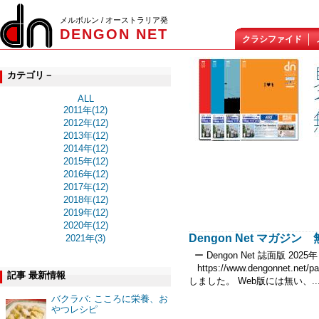
メルボルン / オーストラリア発
DENGON NET
クラシファイド
カテゴリ－
ALL
2011年(12)
2012年(12)
2013年(12)
2014年(12)
2015年(12)
2016年(12)
2017年(12)
2018年(12)
2019年(12)
2020年(12)
Dengon Net マガジ
2021年(3)
ー Dengon Net 誌面版 2
https://www.dengonnet.n
記事 最新情報
しました。 Web版には無い、..
バクラバ: こころに栄養、お
やつレシピ