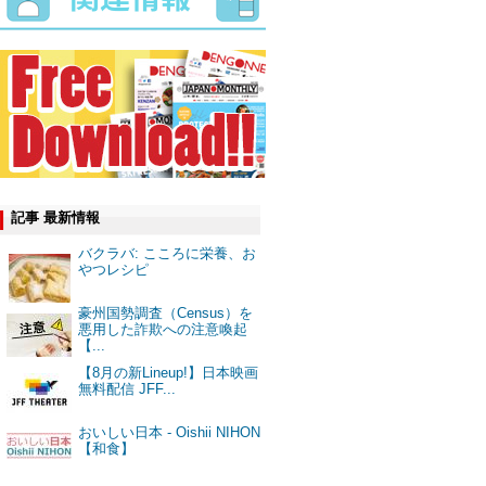
記事 最新情報
バクラバ: こころに栄養、お
やつレシピ
豪州国勢調査（Census）を
悪用した詐欺への注意喚起
【...
【8月の新Lineup!】日本映画
無料配信 JFF...
おいしい日本 - Oishii NIHON
【和食】