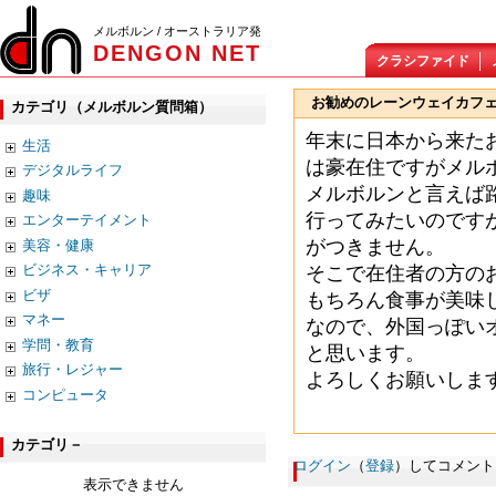
メルボルン / オーストラリア発
DENGON NET
クラシファイド
お勧めのレーンウェイカフ
カテゴリ（メルボルン質問箱）
年末に日本から来た
生活
は豪在住ですがメル
デジタルライフ
メルボルンと言えば
趣味
行ってみたいのです
エンターテイメント
がつきません。
美容・健康
ビジネス・キャリア
そこで在住者の方の
ビザ
もちろん食事が美味
マネー
なので、外国っぽい
学問・教育
と思います。
旅行・レジャー
よろしくお願いしま
コンピュータ
カテゴリ－
ログイン
（
登録
）してコメント
表示できません