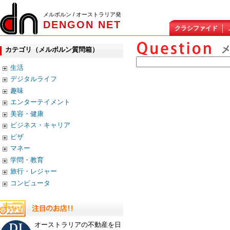
メルボルン / オーストラリア発
DENGON NET
クラシファイド
カテゴリ（メルボルン質問箱）
生活
デジタルライフ
趣味
エンターテイメント
美容・健康
ビジネス・キャリア
ビザ
マネー
学問・教育
旅行・レジャー
コンピュータ
オーストラリアの不動産を日