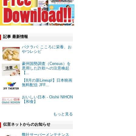
記事 最新情報
バクラバ: こころに栄養、お
やつレシピ
豪州国勢調査（Census）を
悪用した詐欺への注意喚起
【...
【8月の新Lineup!】日本映画
無料配信 JFF...
おいしい日本 - Oishii NIHON
【和食】
もっと見る
伝言ネットからのお知らせ
弊社サーバーメンテナンス