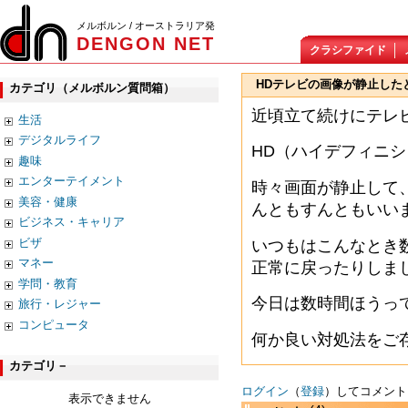
メルボルン / オーストラリア発
DENGON NET
クラシファイド
HDテレビの画像が静止した
カテゴリ（メルボルン質問箱）
近頃立て続けにテレ
生活
デジタルライフ
HD（ハイデフィニシ
趣味
エンターテイメント
時々画面が静止して
美容・健康
んともすんともいい
ビジネス・キャリア
ビザ
いつもはこんなとき
マネー
正常に戻ったりしま
学問・教育
今日は数時間ほうっ
旅行・レジャー
コンピュータ
何か良い対処法をご
カテゴリ－
ログイン
（
登録
）してコメント
表示できません