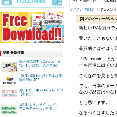
それと修理にだしても改善は
ログイン
（
登録
）してコメント
[3] どのメーカーがい
新しいTVを買う
聞いたこともない
品質的にはやはり
記事 最新情報
「Palasonic」
豪州国勢調査（Census）を
ーも市場に出てい
悪用した詐欺への注意喚起
【...
こんなのを見ると
【8月の新Lineup!】日本映画
無料配信 JFF...
でも、日本のメーカーTo
おいしい日本 - Oishii NIHON
なので品質はおな
【和食】
とも思います。
防犯しよう。そうしよう。-
アコモデーション詐欺 -
なるべくはずした