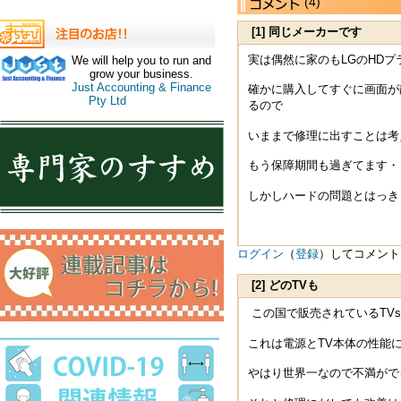
(4)
[1] 同じメーカーです
実は偶然に家のもLGのHDプ
We will help you to run and
grow your business.
Just Accounting & Finance
確かに購入してすぐに画面が
Pty Ltd
るので
いままで修理に出すことは考
もう保障期間も過ぎてます・
しかしハードの問題とはっき
ログイン
（
登録
）してコメント
[2] どのTVも
この国で販売されているTVs
これは電源とTV本体の性能
やはり世界一なので不満がで