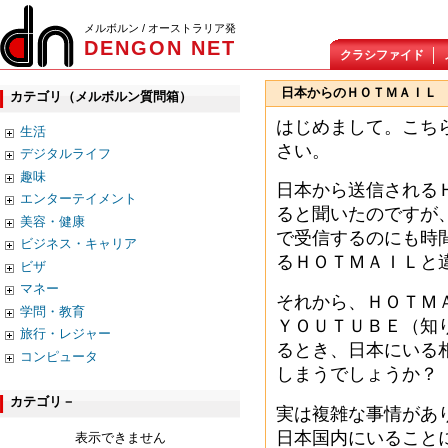
メルボルン / オーストラリア発
DENGON NET
クラシファイド
日本からのＨＯＴＭＡＩＬ
カテゴリ（メルボルン質問箱）
はじめまして。こち
生活
さい。
デジタルライフ
趣味
日本から送信される
エンターテイメント
ると聞いたのですが
美容・健康
で受信するのにも時
ビジネス・キャリア
るＨＯＴＭＡＩＬと
ビザ
マネー
それから、ＨＯＴＭ
学問・教育
ＹＯＵＴＵＢＥ（知
旅行・レジャー
るとき、日本にいる
コンピュータ
しまうでしょうか？
カテゴリ－
実は複雑な事情があ
日本国内にいること
表示できません