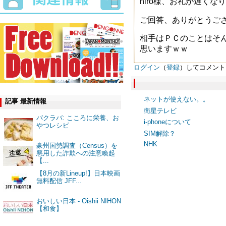
niro様、お礼が遅く
ご回答、ありがとうご
相手はＰＣのことはそ
思いますｗｗ
ログイン
（
登録
）してコメント
ネットが使えない。。
記事 最新情報
衛星テレビ
バクラバ: こころに栄養、お
i-phoneについて
やつレシピ
SIM解除？
NHK
豪州国勢調査（Census）を
悪用した詐欺への注意喚起
【...
【8月の新Lineup!】日本映画
無料配信 JFF...
おいしい日本 - Oishii NIHON
【和食】