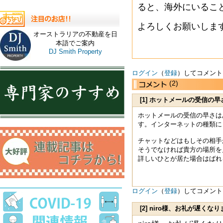
ると、海外にいるこ
よろしくお願いしま
オーストラリアの不動産を日
本語でご案内
DJ Smith Property
ログイン
（
登録
）してコメント
(2)
[1] ホットメールの受信の
す、５秒
ホットメールの受信の早さは
す。インターネットの種類に
チャットなどはもしその相手
そうでなければ貴方の場所を
詳しいひとが居た場合はばれ
ログイン
（
登録
）してコメント
[2] niro様、お礼が遅く