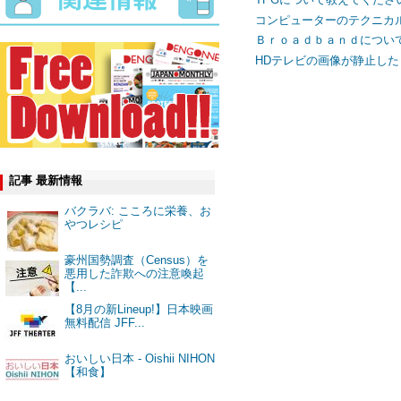
コンピューターのテクニカ
Ｂｒｏａｄｂａｎｄについ
HDテレビの画像が静止し
記事 最新情報
バクラバ: こころに栄養、お
やつレシピ
豪州国勢調査（Census）を
悪用した詐欺への注意喚起
【...
【8月の新Lineup!】日本映画
無料配信 JFF...
おいしい日本 - Oishii NIHON
【和食】