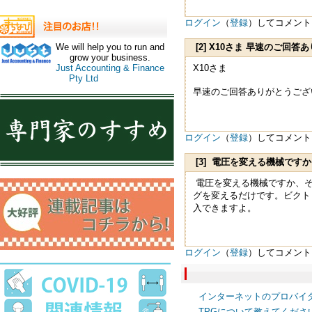
ログイン
（
登録
）してコメント
[2] X10さま 早速のご
We will help you to run and
grow your business.
い
Just Accounting & Finance
X10さま
Pty Ltd
早速のご回答ありがとうござ
ログイン
（
登録
）してコメント
[3] 電圧を変える機械で
パソ
電圧を変える機械ですか、そ
グを変えるだけです。ビクトリアマ
入できますよ。
ログイン
（
登録
）してコメント
インターネットのプロバイ
TPGについて教えてくださ