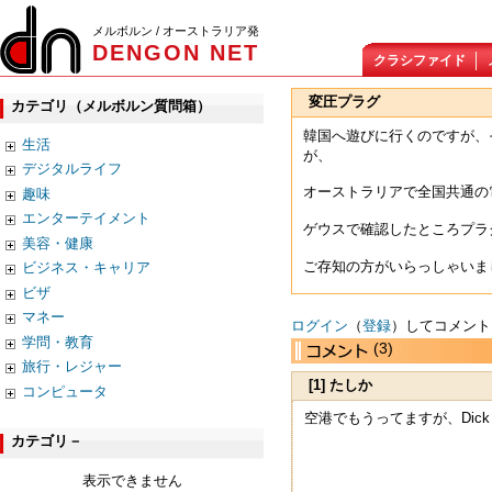
メルボルン / オーストラリア発
DENGON NET
クラシファイド
変圧プラグ
カテゴリ（メルボルン質問箱）
韓国へ遊びに行くのですが、
生活
が、
デジタルライフ
オーストラリアで全国共通の
趣味
エンターテイメント
ゲウスで確認したところプラ
美容・健康
ご存知の方がいらっしゃいま
ビジネス・キャリア
ビザ
マネー
ログイン
（
登録
）してコメント
学問・教育
(3)
旅行・レジャー
[1] たしか
コンピュータ
空港でもうってますが、Dick
カテゴリ－
表示できません