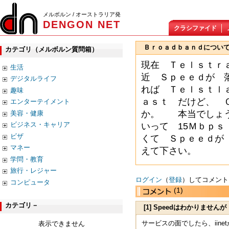
メルボルン / オーストラリア発
DENGON NET
クラシファイド
Ｂｒｏａｄｂａｎｄについ
カテゴリ（メルボルン質問箱）
現在 Ｔｅｌｓｔｒ
生活
近 Ｓｐｅｅｄが 
デジタルライフ
れば Ｔｅｌｓｔｌ
趣味
ａｓｔ だけど、 
エンターテイメント
か。 本当でしょ
美容・健康
ビジネス・キャリア
いって 15Ｍｂｐ
ビザ
くて Ｓｐｅｅｄが
マネー
えて下さい。
学問・教育
旅行・レジャー
ログイン
（
登録
）してコメント
コンピュータ
(1)
カテゴリ－
[1] Speedはわかりません
サービスの面でしたら、iin
表示できません