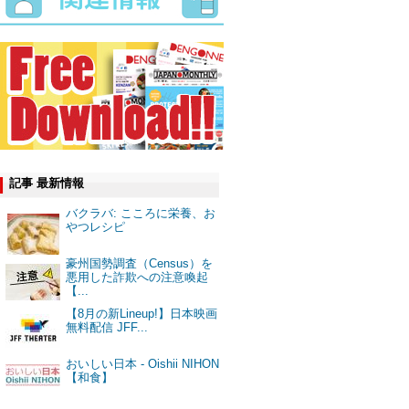
記事 最新情報
バクラバ: こころに栄養、お
やつレシピ
豪州国勢調査（Census）を
悪用した詐欺への注意喚起
【...
【8月の新Lineup!】日本映画
無料配信 JFF...
おいしい日本 - Oishii NIHON
【和食】