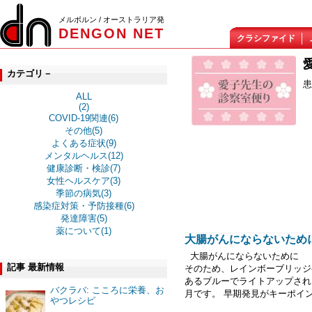
メルボルン / オーストラリア発
DENGON NET
クラシファイド
カテゴリ－
患
ALL
(2)
COVID-19関連(6)
その他(5)
よくある症状(9)
メンタルヘルス(12)
健康診断・検診(7)
女性ヘルスケア(3)
季節の病気(3)
感染症対策・予防接種(6)
発達障害(5)
薬について(1)
大腸がんにならないために（2
大腸がんにならないために 
記事 最新情報
そのため、レインボーブリッジ
あるブルーでライトアップされ
バクラバ: こころに栄養、お
月です。 早期発見がキーポイン
やつレシピ