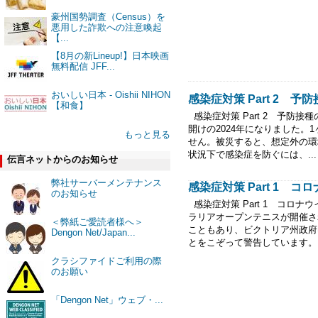
豪州国勢調査（Census）を
悪用した詐欺への注意喚起
【...
【8月の新Lineup!】日本映画
無料配信 JFF...
おいしい日本 - Oishii NIHON
感染症対策 Part 2 予
【和食】
感染症対策 Part 2 予防
開けの2024年になりました
もっと見る
せん。被災すると、想定外の環
状況下で感染症を防ぐには、...
伝言ネットからのお知らせ
弊社サーバーメンテナンス
感染症対策 Part 1 コ
のお知らせ
感染症対策 Part 1 コロ
ラリアオープンテニスが開催さ
＜弊紙ご愛読者様へ＞
こともあり、ビクトリア州政府
Dengon Net/Japan...
とをこぞって警告しています。 ま
クラシファイドご利用の際
のお願い
「Dengon Net」ウェブ・...