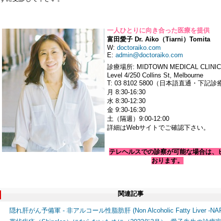
一人ひとりに向き合った医療を提供
富田愛子 Dr. Aiko（Tiarni）Tomita
W:
doctoraiko.com
E:
admin@doctoraiko.com
診療場所: MIDTOWN MEDICAL CLINIC
Level 4/250 Collins St, Melbourne
T: 03 8102 5800（日本語直通・下記
月 8:30-16:30
水 8:30-12:30
金 9:30-16:30
土（隔週）9:00-12:00
詳細はWebサイトでご確認下さい。
テレヘルスでの診察が可能な場合は、
おります。
関連記事
隠れ肝がん予備軍 - 非アルコール性脂肪肝 (Non Alcoholic Fatty Liver