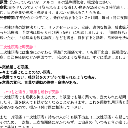
原因:
分かっていないが、アルコールの過剰摂取者、喫煙者に多い。
症状:
目をドリルでえぐり取られるような激しい痛みが15分から３時間続く
む。目の充血や鼻水・鼻詰まり、まぶたが腫れることもある。
発作時間:
半年から2～3年ごと。発作が始まると1～2ヶ月間、毎日（特に夜
一次性頭痛の対処法として、リラクゼーション、安静、適切な投薬、酸素吸
った治療法、予防法は掛かり付け医（GP） に相談しましょう。『頭痛持ち
続いたか」「頭痛薬を飲む頻度」などを書き、持参すると診断、治療法を決
二次性頭痛は即受診！
二次性頭痛には生命にかかわる “悪性” の頭痛です。くも膜下出血、脳腫瘍
症、自己免疫病などが原因です。下記のような場合は、すぐに受診しましょ
●突然起こる頭痛。
●今まで感じたことのない頭痛。
●我慢できない、後頭部をカナヅチで殴られたような痛み。
●意識の変化、言葉や運動の障害・麻痺がある。
「いつもと違う」頭痛も迷わず受診！
一次性頭痛でも症状を抑えるため、市販薬でも処方薬でも、定められた期間
したり、薬を飲んでも効かなくなることがあります。これを薬物乱用頭痛と
必要があるので、掛かり付け医に相談して下さい。
また、片頭痛（一次性頭痛）持ちの人がくも膜下出血（二次性頭痛）を起こ
そのため、一次性、二次性頭痛にかかわらず、ご自身の『いつもと何か違う
ずに受診して下さい。