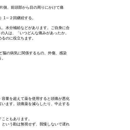
。片側、前頭部から目の周りにかけて痛
間）1～２回継続する。
入、水分補給などがあります。ご自身に合
』の人は、「いつどんな痛みがあったか、
めるのに役立ちます。
など脳の病気に関係するもの、外傷、感染
う。
・容量を超えて薬を使用すると頭痛が悪化
言います。頭痛薬を減らしたり、中止する
すこともあります。
』という勘は無視せず、我慢しないで遅れ