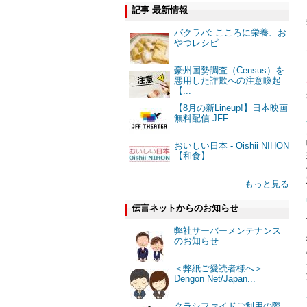
記事 最新情報
バクラバ: こころに栄養、お
やつレシピ
豪州国勢調査（Census）を
悪用した詐欺への注意喚起
【...
【8月の新Lineup!】日本映画
無料配信 JFF...
おいしい日本 - Oishii NIHON
【和食】
もっと見る
伝言ネットからのお知らせ
弊社サーバーメンテナンス
のお知らせ
＜弊紙ご愛読者様へ＞
Dengon Net/Japan...
クラシファイドご利用の際