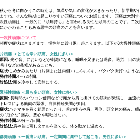
秋から冬に向かうこの時期は、気温や気圧の変化が大きかったり、新学期や
ますね。そんな時期に起こりやすい頭痛についてお話します。 頭痛は大別す
次性頭痛は、 一般的に『頭痛持ち』と言われる良性な頭痛のことです。二
にかかわることもある悪性の頭痛のことを言います。
一次性頭痛について
頻度や症状はさまざまで、慢性的に繰り返し起こります。以下が3大慢性頭
片頭痛 ＜とても辛い頭痛。女性に多い＞
原因:
光や音、においなどが刺激になる。睡眠不足または過多。過労、目の疲
鳴りなどの兆候があることも。
症状:
こめかみあたり（片側または両側）にズキズキ、バクバク脈打つような
発作時間:
4～72時間。
対処法:
頭を冷やして安静にする。
緊張性頭痛 ＜最も多い頭痛。女性に多い＞
原因:
長時間のパソコン使用などで頭から肩に掛けての筋肉が緊張し、血流の
トレスによる筋肉の緊張、自律神経失調が要因。
症状:
ハチマキを巻く範囲だったり、首の後ろや肩、両側、頭全体の痛み。締
の “厄介な” 痛み。悪心や嘔吐はない。
発作時間:
30分～7日間。
対処法:
肩や首に蒸しタオルを当てる。体を動かし温める。
群発頭痛 ＜一番痛い頭痛。一定期間に集中して起こる。男性に多い＞