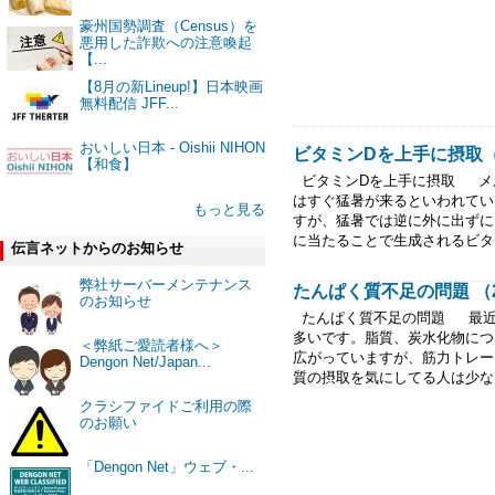
豪州国勢調査（Census）を
悪用した詐欺への注意喚起
【...
【8月の新Lineup!】日本映画
無料配信 JFF...
おいしい日本 - Oishii NIHON
ビタミンDを上手に摂取（20
【和食】
ビタミンDを上手に摂取 メ
はすぐ猛暑が来るといわれてい
もっと見る
すが、猛暑では逆に外に出ずに
に当たることで生成されるビタミ
伝言ネットからのお知らせ
弊社サーバーメンテナンス
たんぱく質不足の問題 （202
のお知らせ
たんぱく質不足の問題 最近
多いです。脂質、炭水化物につ
＜弊紙ご愛読者様へ＞
広がっていますが、筋力トレー
Dengon Net/Japan...
質の摂取を気にしてる人は少ない
クラシファイドご利用の際
のお願い
「Dengon Net」ウェブ・...