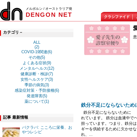
メルボルン / オーストラリア発
DENGON NET
クラシファイド
カテゴリ－
患
ALL
(2)
COVID-19関連(6)
その他(5)
よくある症状(9)
メンタルヘルス(12)
健康診断・検診(7)
女性ヘルスケア(3)
季節の病気(3)
感染症対策・予防接種(6)
発達障害(5)
薬について(1)
鉄分不足にならないために（2
鉄分不足にならないために 
記事 最新情報
れています。 鉄分は血液中で
担っています。つまり、鉄分は
バクラバ: こころに栄養、お
ギーを供給するために欠かせな
やつレシピ
れ、...