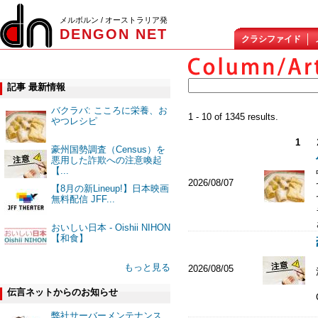
メルボルン / オーストラリア発
DENGON NET
クラシファイド
記事 最新情報
バクラバ: こころに栄養、お
1 - 10 of 1345 results.
やつレシピ
1
豪州国勢調査（Census）を
悪用した詐欺への注意喚起
【...
2026/08/07
【8月の新Lineup!】日本映画
無料配信 JFF...
おいしい日本 - Oishii NIHON
【和食】
もっと見る
2026/08/05
伝言ネットからのお知らせ
弊社サーバーメンテナンス