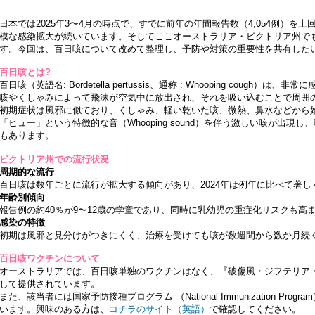
日本では2025年3〜4月の時点で、すでに前年の年間報告数（4,054例）を
模な感染拡大が続いています。そしてここオーストラリア・ビクトリア州で
す。今回は、百日咳について改めて整理し、予防や対策の重要性を共有した
百日咳とは?
百日咳（英語名: Bordetella pertussis、通称 : Whooping coug
咳やくしゃみによって飛沫が空気中に放出され、それを吸い込むことで周囲
初期症状は風邪に似ており、くしゃみ、軽い乾いた咳、微熱、鼻水などから
「ヒュー」という特徴的な音（Whooping sound）を伴う激しい咳が出現し
もあります。
ビクトリア州での流行状況
周期的な流行
百日咳は数年ごとに流行が拡大する傾向があり、2024年は例年に比べて著
年齢別傾向
報告例の約40％が9〜12歳の学童であり、同時に乳幼児の重症化リスクも高
感染の特徴
初期は風邪と見分けがつきにくく、治療を受けても咳が数週間から数か月続
百日咳ワクチンについて
オーストラリアでは、百日咳単独のワクチンはなく、『破傷風・ジフテリア・
して提供されています。
また、該当者には国家予防接種プログラム （National Immunization P
います。興味のある方は、
コチラのサイト（英語）
で確認してください。