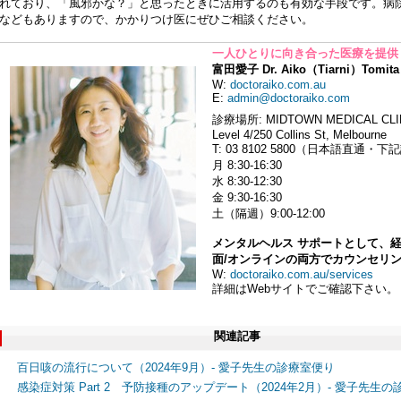
れており、「風邪かな？」と思ったときに活用するのも有効な手段です。病
などもありますので、かかりつけ医にぜひご相談ください。
一人ひとりに向き合った医療を提供
富田愛子 Dr. Aiko（Tiarni）Tomita
W:
doctoraiko.com.au
E:
admin@doctoraiko.com
診療場所: MIDTOWN MEDICAL CLI
Level 4/250 Collins St, Melbourne
T: 03 8102 5800（日本語直通・
月 8:30-16:30
水 8:30-12:30
金 9:30-16:30
土（隔週）9:00-12:00
メンタルヘルス サポートとして、
面/オンラインの両方でカウンセリ
W:
doctoraiko.com.au/services
詳細はWebサイトでご確認下さい。
関連記事
百日咳の流行について（2024年9月）- 愛子先生の診療室便り
感染症対策 Part 2 予防接種のアップデート（2024年2月）- 愛子先生