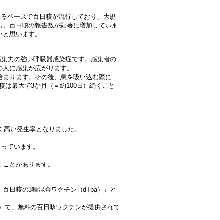
上回るペースで百日咳が流行しており、大規
も、百日咳の報告数が顕著に増加していま
いと思います。
h）は、非常に感染力の強い呼吸器感染症です。感染者の
の人に感染が広がります。
始まります。その後、息を吸い込む際に
、咳は最大で3か月（＝約100日）続くこと
しく高い発生率となりました。
まっています。
くことがあります。
百日咳の3種混合ワクチン（dTpa）』と
rogram）で、無料の百日咳ワクチンが提供されて