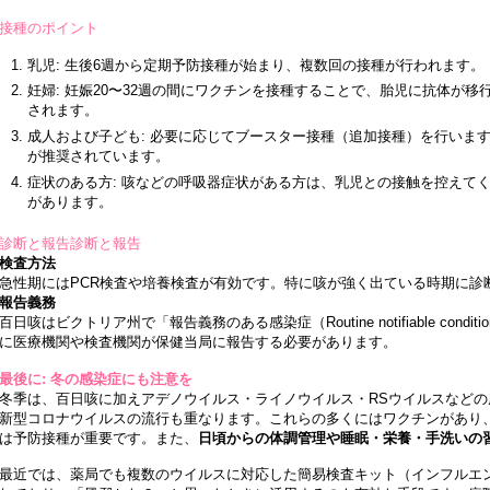
接種のポイント
乳児: 生後6週から定期予防接種が始まり、複数回の接種が行われます。
妊婦: 妊娠20〜32週の間にワクチンを接種することで、胎児に抗体が
されます。
成人および子ども: 必要に応じてブースター接種（追加接種）を行います
が推奨されています。
症状のある方: 咳などの呼吸器症状がある方は、乳児との接触を控えて
があります。
診断と報告診断と報告
検査方法
急性期にはPCR検査や培養検査が有効です。特に咳が強く出ている時期に診
報告義務
百日咳はビクトリア州で「報告義務のある感染症（Routine notifiable con
に医療機関や検査機関が保健当局に報告する必要があります。
最後に: 冬の感染症にも注意を
冬季は、百日咳に加えアデノウイルス・ライノウイルス・RSウイルスなど
新型コロナウイルスの流行も重なります。これらの多くにはワクチンがあり
は予防接種が重要です。また、
日頃からの体調管理や睡眠・栄養・手洗いの
最近では、薬局でも複数のウイルスに対応した簡易検査キット（インフルエ