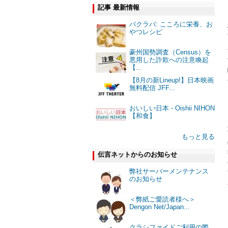
記事 最新情報
バクラバ: こころに栄養、お
やつレシピ
豪州国勢調査（Census）を
悪用した詐欺への注意喚起
【...
【8月の新Lineup!】日本映画
無料配信 JFF...
おいしい日本 - Oishii NIHON
【和食】
もっと見る
伝言ネットからのお知らせ
弊社サーバーメンテナンス
のお知らせ
＜弊紙ご愛読者様へ＞
Dengon Net/Japan...
クラシファイドご利用の際