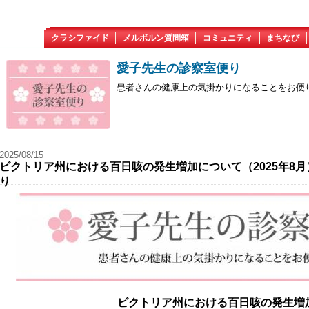
クラシファイド
メルボルン質問箱
コミュニティ
まちなび
愛子先生の診察室便り
患者さんの健康上の気掛かりになることをお便
2025/08/15
ビクトリア州における百日咳の発生増加について（2025年8月
り
ビクトリア州における百日咳の発生増