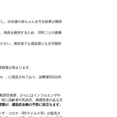
移行し、出生後の赤ちゃんを守る効果が期待
。免疫を維持するため、10年ごとの接種
ください。無症状でも感染源となる可能性
断精度が高まります。
dition）」に指定されており、診断後5日以内
の風邪症候群、さらにはインフルエンザや
、特に高齢者や乳幼児、基礎疾患のある方
習慣が、感染症全般の予防に役立ちます。
ンザ・コロナ・RSウイルス等）が販売さ