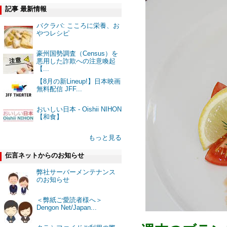
記事 最新情報
バクラバ: こころに栄養、お
やつレシピ
豪州国勢調査（Census）を
悪用した詐欺への注意喚起
【...
【8月の新Lineup!】日本映画
無料配信 JFF...
おいしい日本 - Oishii NIHON
【和食】
もっと見る
伝言ネットからのお知らせ
弊社サーバーメンテナンス
のお知らせ
＜弊紙ご愛読者様へ＞
Dengon Net/Japan...