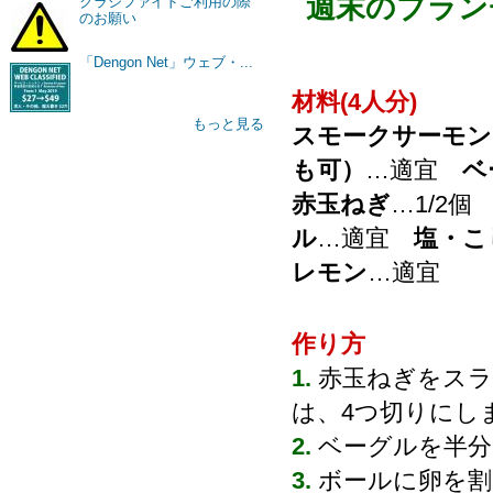
週末のブラン
クラシファイドご利用の際
のお願い
「Dengon Net」ウェブ・...
材料(4人分)
もっと見る
スモークサーモン
も可）
…適宜
ベ
赤玉ねぎ
…1/2
ル
…適宜
塩・こ
レモン
…適宜
作り方
1.
赤玉ねぎをス
は、4つ切りにし
2.
ベーグルを半
3.
ボールに卵を