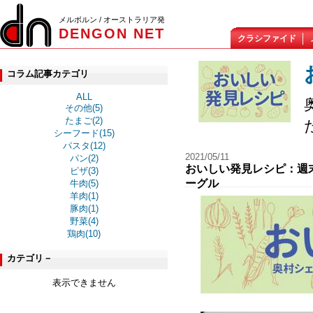
メルボルン / オーストラリア発
DENGON NET
クラシファイド
コラム記事カテゴリ
ALL
その他(5)
たまご(2)
シーフード(15)
パスタ(12)
2021/05/11
パン(2)
おいしい発見レシピ：週
ピザ(3)
ーグル
牛肉(5)
羊肉(1)
豚肉(1)
野菜(4)
鶏肉(10)
カテゴリ－
表示できません