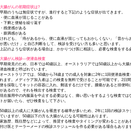
大腸がんの初期症状は?
早期のうちは無症状ですが、進行すると下記のような症状が出てきます。
・便に血液が混じることがある
・下痢と便秘を繰り返す
・残便感がある
・膨満感がある
けれども、「痔があるから、便に血液が混じってもおかしくない」「昔から
が悪いだけ 」と自己判断をして、検診を受けない方も多いと思います。
上記のような症状がある場合は、かかりつけ医に相談し、必要な検査をする
大腸がん検診―便潜血検査
早期発見のため、日本では40歳以上、オーストラリアでは50歳以上から大
潜血検査と呼ばれています。
オーストラリアでは、50歳から74歳までの成人を対象に2年に1回便潜血検
れます。メディケア加入者はこの検査を無料で受けることが可能です。2日
便を採取してキットの容器に入れ、郵送するだけです。腫瘍があると排便時
があるので、それを検出する検査です。
現在服用中の内服薬を中止する必要はなく、痛い思いをするような検査では
トが届いたら、ぜひ検査をして下さい。
50歳以上の成人に大腸がんを罹患する確率が多いため、2年に1回の検診スケ
ていますが、50歳以下の方も大腸がんになる可能性はあります。
家族歴、既往歴などによって、推奨する検査やタイミングが変わることがあ
付け医とテーラーメードの検診スケジュールを作る必要がある場合もありま