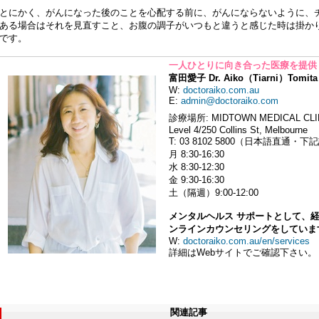
とにかく、がんになった後のことを心配する前に、がんにならないように、
ある場合はそれを見直すこと、お腹の調子がいつもと違うと感じた時は掛か
です。
一人ひとりに向き合った医療を提供
富田愛子 Dr. Aiko（Tiarni）Tomita
W:
doctoraiko.com.au
E:
admin@doctoraiko.com
診療場所: MIDTOWN MEDICAL CLI
Level 4/250 Collins St, Melbourne
T: 03 8102 5800（日本語直通・
月 8:30-16:30
水 8:30-12:30
金 9:30-16:30
土（隔週）9:00-12:00
メンタルヘルス サポートとして、
ンラインカウンセリングをしていま
W:
doctoraiko.com.au/en/services
詳細はWebサイトでご確認下さい。
関連記事