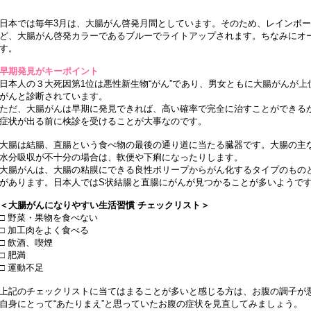
日本では毎年3月は、大腸がん啓発月間としています。そのため、レインボ
ど、大腸がん啓発カラーであるブルーでライトアップされます。ちなみにオ
す。
早期発見がキーポイント
日本人の３大死因第1位は悪性新生物“がん”であり、男女ともに大腸がんが上位
がんと診断されています。
ただ、大腸がんは早期に発見できれば、高い確率で完全に治すことができる
症状が出る前に検診を受けることが大事なのです。
大腸は結腸、直腸という食べ物の最後の通り道に当たる臓器です。大腸の主
水分吸収が不十分の場合は、軟便や下痢になったりします。
大腸がんは、大腸の粘膜にできる良性ポリープからがん化するタイプのもの
があります。日本人ではS状結腸と直腸にがんが見つかることが多いようで
＜大腸がんになりやすい生活習慣 チェックリスト＞
□ 野菜・果物を食べない
□ 加工肉をよく食べる
□ 飲酒、喫煙
□ 肥満
□ 運動不足
上記のチェックリストに当てはまることが多いと感じる方は、お腹の調子が悪
自身にとって“あたりまえ”と思っていたお腹の症状を見直してみましょう。