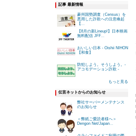
記事 最新情報
豪州国勢調査（Census）を
悪用した詐欺への注意喚起
【...
【8月の新Lineup!】日本映画
無料配信 JFF...
おいしい日本 - Oishii NIHON
【和食】
防犯しよう。そうしよう。-
アコモデーション詐欺 -
もっと見る
伝言ネットからのお知らせ
弊社サーバーメンテナンス
のお知らせ
＜弊紙ご愛読者様へ＞
Dengon Net/Japan...
クラシファイドご利用の際