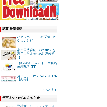
記事 最新情報
バクラバ: こころに栄養、お
やつレシピ
豪州国勢調査（Census）を
悪用した詐欺への注意喚起
【...
【8月の新Lineup!】日本映画
無料配信 JFF...
おいしい日本 - Oishii NIHON
【和食】
もっと見る
伝言ネットからのお知らせ
弊社サーバーメンテナンス