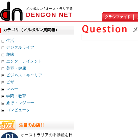
メルボルン / オーストラリア発
DENGON NET
クラシファイド
カテゴリ（メルボルン質問箱）
生活
デジタルライフ
趣味
エンターテイメント
美容・健康
ビジネス・キャリア
ビザ
マネー
学問・教育
旅行・レジャー
コンピュータ
オーストラリアの不動産を日