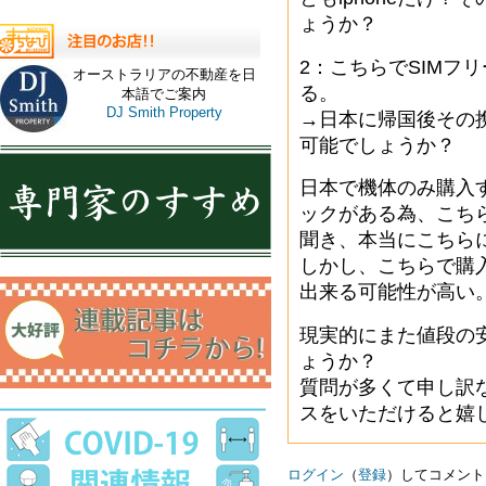
ょうか？
2：こちらでSIMフ
オーストラリアの不動産を日
る。
本語でご案内
DJ Smith Property
→日本に帰国後その
可能でしょうか？
日本で機体のみ購入す
ックがある為、こち
聞き、本当にこちら
しかし、こちらで購
出来る可能性が高い
現実的にまた値段の
ょうか？
質問が多くて申し訳
スをいただけると嬉
ログイン
（
登録
）してコメント