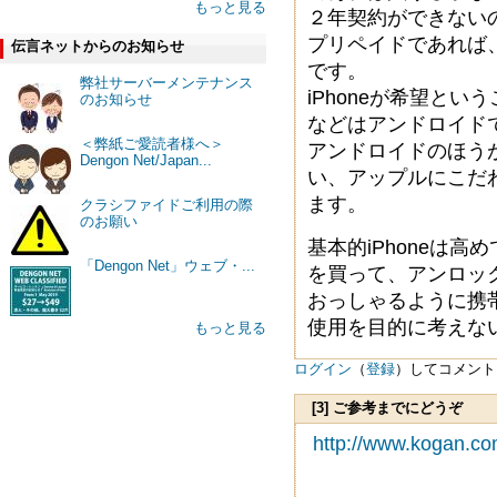
もっと見る
２年契約ができない
プリペイドであれば、vi
伝言ネットからのお知らせ
です。
弊社サーバーメンテナンス
iPhoneが希望と
のお知らせ
などはアンドロイド
＜弊紙ご愛読者様へ＞
アンドロイドのほう
Dengon Net/Japan...
い、アップルにこだ
ます。
クラシファイドご利用の際
のお願い
基本的iPhoneは高
「Dengon Net」ウェブ・...
を買って、アンロックし
おっしゃるように携
使用を目的に考えな
もっと見る
ログイン
（
登録
）してコメント
[3] ご参考までにどうぞ
http://www.kogan.co