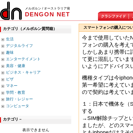
メルボルン / オーストラリア発
DENGON NET
クラシファイド
スマートフォンの購入につ
カテゴリ（メルボルン質問箱）
今まで使用していたN
生活
フォンの購入を考え
デジタルライフ
しかしあまり携帯に
趣味
て更に混乱していま
エンターテイメント
いようにアドバイス
美容・健康
ビジネス・キャリア
機種タイプは今ipho
ビザ
第一希望に考えてい
マネー
ので契約は考えてい
学問・教育
旅行・レジャー
１：日本で機体を（
コンピュータ
する
→SIM解除チップ
カテゴリ－
ましたが、どのスマ
表示できません
ともiphoneだけ