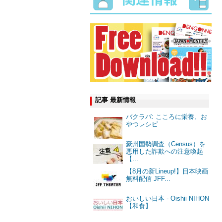
記事 最新情報
バクラバ: こころに栄養、お
やつレシピ
豪州国勢調査（Census）を
悪用した詐欺への注意喚起
【...
【8月の新Lineup!】日本映画
無料配信 JFF...
おいしい日本 - Oishii NIHON
【和食】