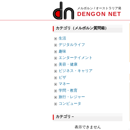
メルボルン / オーストラリア発
DENGON NET
カテゴリ（メルボルン質問箱）
生活
デジタルライフ
趣味
エンターテイメント
美容・健康
ビジネス・キャリア
ビザ
マネー
学問・教育
旅行・レジャー
コンピュータ
カテゴリ－
表示できません