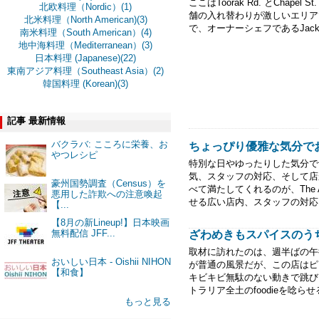
ここはToorak Rd. とChape
北欧料理（Nordic）(1)
舗の入れ替わりが激しいエリア
北米料理（North American)(3)
で、オーナーシェフであるJack
南米料理（South American）(4)
地中海料理（Mediterranean）(3)
日本料理 (Japanese)(22)
東南アジア料理（Southeast Asia）(2)
韓国料理 (Korean)(3)
記事 最新情報
バクラバ: こころに栄養、お
ちょっぴり優雅な気分でお食事を-
やつレシピ
特別な日やゆったりした気分で
気、スタッフの対応、そして店
豪州国勢調査（Census）を
べて満たしてくれるのが、The 
悪用した詐欺への注意喚起
せる広い店内、スタッフの対応も
【...
【8月の新Lineup!】日本映画
無料配信 JFF...
ざわめきもスパイスのうち-Su
取材に訪れたのは、週半ばの午
おいしい日本 - Oishii NIHON
が普通の風景だが、この店はピ
【和食】
キビキビ無駄のない動きで跳び
トラリア全土のfoodieを唸らせるシ
もっと見る