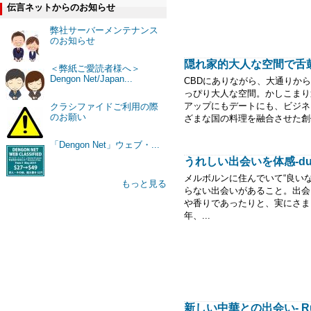
伝言ネットからのお知らせ
弊社サーバーメンテナンス
のお知らせ
隠れ家的大人な空間で舌鼓-S
＜弊紙ご愛読者様へ＞
Dengon Net/Japan...
CBDにありながら、大通りか
っぴり大人な空間。かしこまり
アップにもデートにも、ビジネ
クラシファイドご利用の際
のお願い
ざまな国の料理を融合させた創
「Dengon Net」ウェブ・...
うれしい出会いを体感-du
メルボルンに住んでいて“良いな
もっと見る
らない出会いがあること。出会
や香りであったりと、実にさま
年、...
新しい中華との出会い- Ru