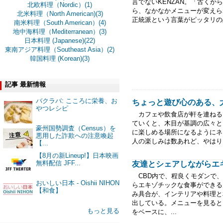
言でないKENZAN。「古く
北欧料理（Nordic）(1)
ら、なかなかメニューが変えら
北米料理（North American)(3)
正統派という言葉がピッタリの
南米料理（South American）(4)
地中海料理（Mediterranean）(3)
日本料理 (Japanese)(22)
東南アジア料理（Southeast Asia）(2)
韓国料理 (Korean)(3)
記事 最新情報
バクラバ: こころに栄養、お
ちょっと遊び心のある、大人の
やつレシピ
カフェや飲食店が軒を連ねるBalac
ていくと、木目が基調の広々と
豪州国勢調査（Census）を
に楽しめる場所になるようにネ
悪用した詐欺への注意喚起
人の楽しみは数あれど、やはり
【...
【8月の新Lineup!】日本映画
無料配信 JFF...
友達とシェアしながらエキゾ
CBD内で、程良くモダンで、
おいしい日本 - Oishii NIHON
らエキゾチックな食事ができる店
【和食】
み具合が、インテリアや料理と
出している。メニューを見ると
もっと見る
をベースに、...