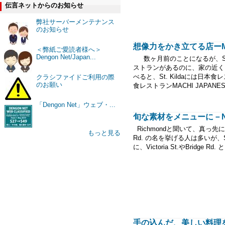
伝言ネットからのお知らせ
弊社サーバーメンテナンス
のお知らせ
想像力をかき立てる店ーMACH
＜弊紙ご愛読者様へ＞
Dengon Net/Japan...
数ヶ月前のことになるが、St.
ストランがあるのに、家の近く
べると、St. Kildaには
クラシファイドご利用の際
のお願い
食レストランMACHI JAPANESE 
「Dengon Net」ウェブ・...
旬な素材をメニューに－Noi
Richmondと聞いて、真っ先にベ
もっと見る
Rd. の名を挙げる人は多いが、
に、Victoria St.やBridge
手の込んだ、美しい料理を－Es