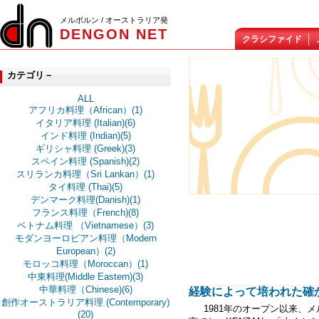
メルボルン / オーストラリア発
DENGON NET
クラシファイド
カテゴリ－
ALL
アフリカ料理（African）(1)
イタリア料理 (Italian)(6)
インド料理 (Indian)(5)
ギリシャ料理 (Greek)(3)
スペイン料理 (Spanish)(2)
スリランカ料理（Sri Lankan）(1)
タイ料理 (Thai)(5)
デンマーク料理(Danish)(1)
フランス料理（French)(8)
ベトナム料理 （Vietnamese）(3)
モダンヨーロピアン料理（Modern
European）(2)
モロッコ料理（Moroccan）(1)
中東料理(Middle Eastern)(3)
中華料理（Chinese)(6)
経験によって培われた確かな
創作オーストラリア料理 (Contemporary)
1981年のオープン以来、メ
(20)