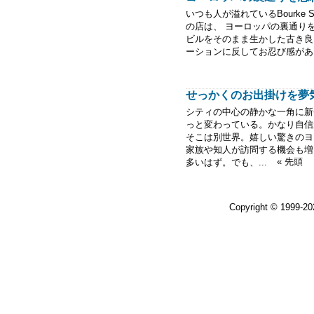
いつも人が溢れているBourke
の店は、 ヨーロッパの裏通り
ビルをそのまま生かした古き良
ーションに反してお忍び感があ
せっかくのお出掛けを夢気分
シティの中心の静かな一角に新
っと変わっている。かなり自信
そこは別世界。嬉しい驚きのヨ
家族や知人が訪問する機会も増
« 先頭
多いはず。でも、...
Copyright © 1999-2