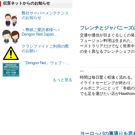
伝言ネットからのお知らせ
弊社サーバーメンテナンス
のお知らせ
フレンチとジャパニーズのマ
＜弊紙ご愛読者様へ＞
Dengon Net/Japan...
交通や通信が目まぐるしくの発
フュージョン料理は生まれた。
ーストラリアだけでなく世界中に
クラシファイドご利用の際
のお願い
の全く異なるフレンチシェフのKyle
「Dengon Net」ウェブ・...
...
時間は毎日驚く程速く流れる。
もっと見る
イライトセービングが終わり、
メルボニアンにとって「冬眠
でも足を運びたい店がHawthor
ヨーロッパの裏通りを思わせる