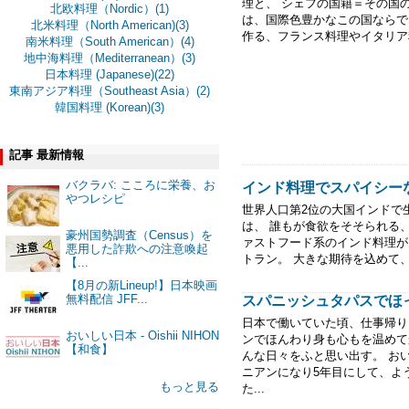
理と、 シェフの国籍＝その国
北欧料理（Nordic）(1)
は、国際色豊かなこの国ならで
北米料理（North American)(3)
作る、フランス料理やイタリア料
南米料理（South American）(4)
地中海料理（Mediterranean）(3)
日本料理 (Japanese)(22)
東南アジア料理（Southeast Asia）(2)
韓国料理 (Korean)(3)
記事 最新情報
バクラバ: こころに栄養、お
インド料理でスパイシーなひ
やつレシピ
世界人口第2位の大国インドで
は、 誰もが食欲をそそられる
豪州国勢調査（Census）を
ァストフード系のインド料理が多
悪用した詐欺への注意喚起
トラン。 大きな期待を込めて、
【...
【8月の新Lineup!】日本映画
無料配信 JFF...
スパニッシュタパスでほっこり－
日本で働いていた頃、仕事帰り
おいしい日本 - Oishii NIHON
ンでほんわり身も心もを温めて
【和食】
んな日々をふと思い出す。 お
ニアンになり5年目にして、よ
もっと見る
た...