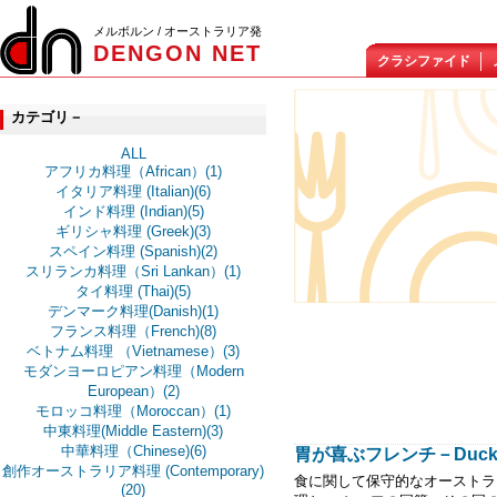
メルボルン / オーストラリア発
DENGON NET
クラシファイド
カテゴリ－
ALL
アフリカ料理（African）(1)
イタリア料理 (Italian)(6)
インド料理 (Indian)(5)
ギリシャ料理 (Greek)(3)
スペイン料理 (Spanish)(2)
スリランカ料理（Sri Lankan）(1)
タイ料理 (Thai)(5)
デンマーク料理(Danish)(1)
フランス料理（French)(8)
ベトナム料理 （Vietnamese）(3)
モダンヨーロピアン料理（Modern
European）(2)
モロッコ料理（Moroccan）(1)
中東料理(Middle Eastern)(3)
中華料理（Chinese)(6)
胃が喜ぶフレンチ－Duck D
創作オーストラリア料理 (Contemporary)
食に関して保守的なオーストラ
(20)