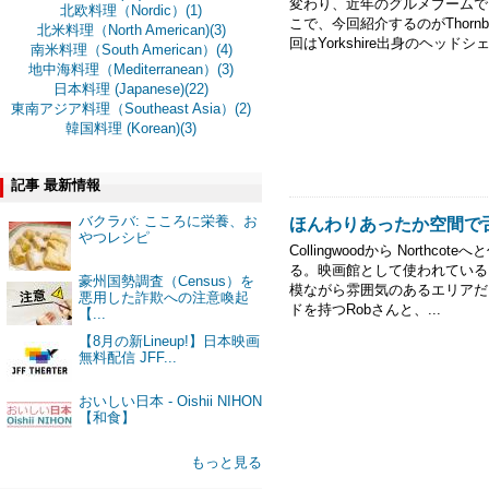
変わり、近年のグルメブームで
北欧料理（Nordic）(1)
こで、今回紹介するのがThornbu
北米料理（North American)(3)
回はYorkshire出身のヘッドシェ
南米料理（South American）(4)
地中海料理（Mediterranean）(3)
日本料理 (Japanese)(22)
東南アジア料理（Southeast Asia）(2)
韓国料理 (Korean)(3)
記事 最新情報
バクラバ: こころに栄養、お
ほんわりあったか空間で舌鼓-M
やつレシピ
Collingwoodから Northcot
る。映画館として使われている
豪州国勢調査（Census）を
模ながら雰囲気のあるエリアだ
悪用した詐欺への注意喚起
ドを持つRobさんと、...
【...
【8月の新Lineup!】日本映画
無料配信 JFF...
おいしい日本 - Oishii NIHON
【和食】
もっと見る