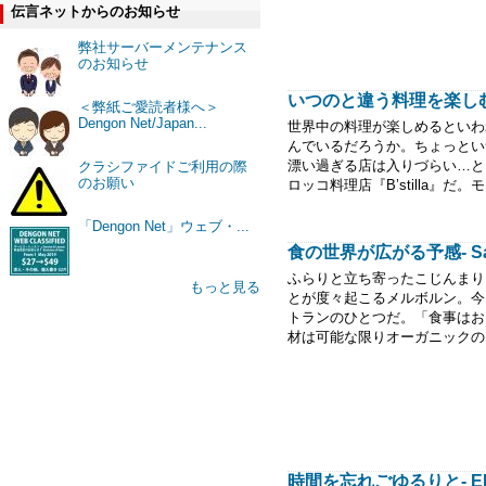
伝言ネットからのお知らせ
弊社サーバーメンテナンス
のお知らせ
いつのと違う料理を楽しむ喜び - 
＜弊紙ご愛読者様へ＞
Dengon Net/Japan...
世界中の料理が楽しめるといわ
んでいるだろうか。ちょっとい
漂い過ぎる店は入りづらい…と
クラシファイドご利用の際
のお願い
ロッコ料理店『B’stilla』だ。
「Dengon Net」ウェブ・...
食の世界が広がる予感- Sart
ふらりと立ち寄ったこじんまり
もっと見る
とが度々起こるメルボルン。今回紹介す
トランのひとつだ。「食事はお
材は可能な限りオーガニックのも
時間を忘れごゆるりと- EPO