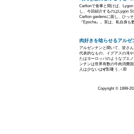
Carltonで食事と聞けば、Ly
し、今回紹介するのはLygon 
Carlton gardensに面
『Epocha』。実は、私自身も
肉好きを唸らせるアルゼンチング
アルゼンチンと聞いて、皆さん
代表的なもの、イグアスの滝や
たはヨーロッパのようなブエノ
ンチンは世界有数の牛肉消費国
« 先頭
‹ 前
人は少ないはず。そう、...
Copyright © 1999-2