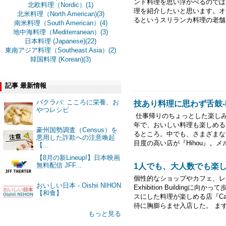
ンド料理を思い浮かべるのでは
北欧料理（Nordic）(1)
理を紹介したいと思います。オ
北米料理（North American)(3)
るというスリランカ料理の老舗『A
南米料理（South American）(4)
地中海料理（Mediterranean）(3)
日本料理 (Japanese)(22)
東南アジア料理（Southeast Asia）(2)
韓国料理 (Korean)(3)
記事 最新情報
バクラバ: こころに栄養、お
技あり料理に思わず舌鼓-Hi
やつレシピ
仕事帰りのちょっとした楽し
年で、おいしい料理も楽しめる
豪州国勢調査（Census）を
るところ。中でも、さまざまなメ
悪用した詐欺への注意喚起
目度の高い店が『Hihou』。メ
【...
【8月の新Lineup!】日本映画
無料配信 JFF...
1人でも、大人数でも楽しめ
個性的なショップやカフェ、レストラ
おいしい日本 - Oishii NIHON
Exhibition Buildi
【和食】
スにした料理が楽しめる店『Cas
待に胸膨らませ入店した。 まずは
もっと見る