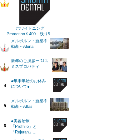
ホワイトニング
Promotion＄400 残り5...
メルボルン・新築不
動産～Aluna
新年のご挨拶ーDJス
ミスプロパティ
●年末年始のお休み
4
について●
メルボルン・新築不
5
動産～Atlas
●美容治療
6
「Profhilo」と
「Rejuran」...