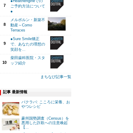
●Healthengineでの
7
ご予約方法について
●
メルボルン・新築不
8
動産～Como
Terraces
●Sure Smile矯正
9
で、あなたの理想の
笑顔を...
柴田歯科医院・スタ
10
ッフ紹介
まちなび記事一覧
記事 最新情報
バクラバ: こころに栄養、お
やつレシピ
豪州国勢調査（Census）を
悪用した詐欺への注意喚起
【...