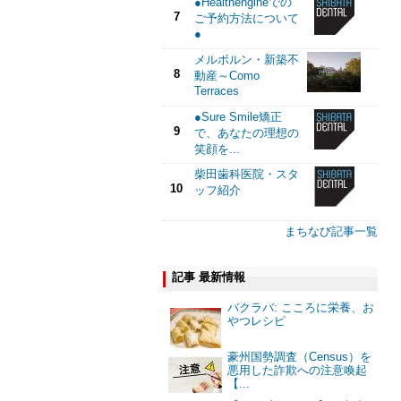
●Healthengineでの
7
ご予約方法について
●
メルボルン・新築不
8
動産～Como
Terraces
●Sure Smile矯正
9
で、あなたの理想の
笑顔を...
柴田歯科医院・スタ
10
ッフ紹介
まちなび記事一覧
記事 最新情報
バクラバ: こころに栄養、お
やつレシピ
豪州国勢調査（Census）を
悪用した詐欺への注意喚起
【...