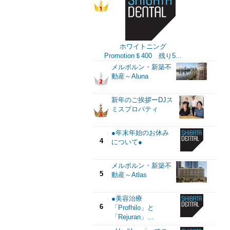
ホワイトニング
Promotion＄400 残り5...
メルボルン・新築不
動産～Aluna
新年のご挨拶ーDJス
ミスプロパティ
●年末年始のお休み
4
について●
メルボルン・新築不
5
動産～Atlas
●美容治療
6
「Profhilo」と
「Rejuran」...