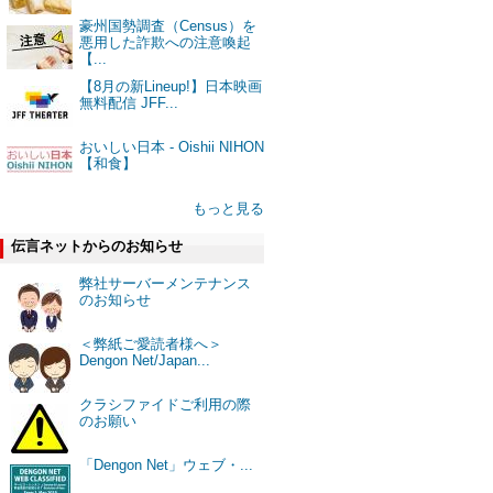
豪州国勢調査（Census）を
悪用した詐欺への注意喚起
【...
【8月の新Lineup!】日本映画
無料配信 JFF...
おいしい日本 - Oishii NIHON
【和食】
もっと見る
伝言ネットからのお知らせ
弊社サーバーメンテナンス
のお知らせ
＜弊紙ご愛読者様へ＞
Dengon Net/Japan...
クラシファイドご利用の際
のお願い
「Dengon Net」ウェブ・...