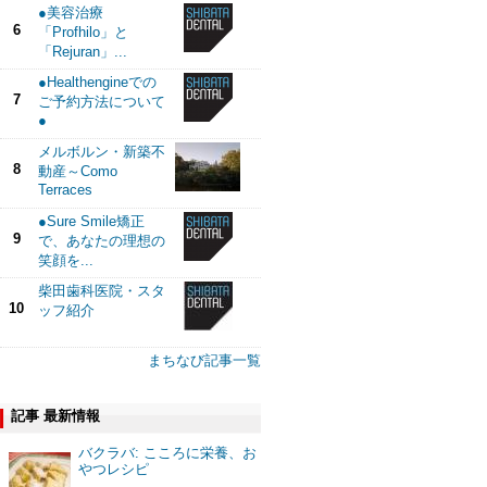
●美容治療
6
「Profhilo」と
「Rejuran」...
●Healthengineでの
7
ご予約方法について
●
メルボルン・新築不
8
動産～Como
Terraces
●Sure Smile矯正
9
で、あなたの理想の
笑顔を...
柴田歯科医院・スタ
10
ッフ紹介
まちなび記事一覧
記事 最新情報
バクラバ: こころに栄養、お
やつレシピ