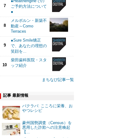
●Healthengineでの
7
ご予約方法について
●
メルボルン・新築不
8
動産～Como
Terraces
●Sure Smile矯正
9
で、あなたの理想の
笑顔を...
柴田歯科医院・スタ
10
ッフ紹介
まちなび記事一覧
記事 最新情報
バクラバ: こころに栄養、お
やつレシピ
豪州国勢調査（Census）を
悪用した詐欺への注意喚起
【...