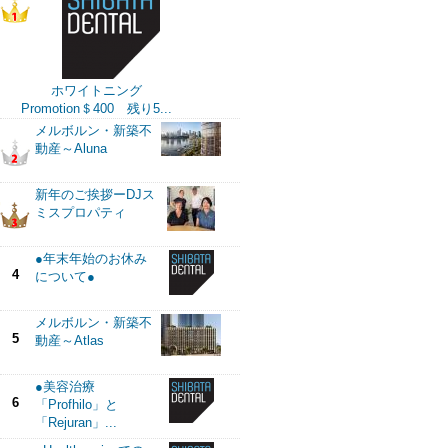
ホワイトニング
Promotion＄400 残り5...
メルボルン・新築不
動産～Aluna
新年のご挨拶ーDJス
ミスプロパティ
●年末年始のお休み
4
について●
メルボルン・新築不
5
動産～Atlas
●美容治療
6
「Profhilo」と
「Rejuran」...