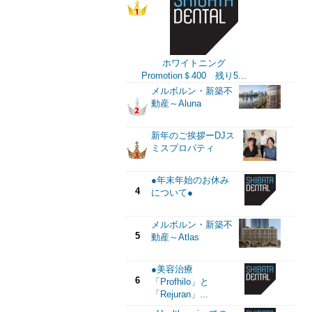
ホワイトニング
Promotion＄400 残り5...
メルボルン・新築不
動産～Aluna
新年のご挨拶ーDJス
ミスプロパティ
●年末年始のお休み
4
について●
メルボルン・新築不
5
動産～Atlas
●美容治療
6
「Profhilo」と
「Rejuran」...