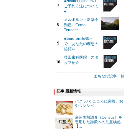
●Healthengineでの
7
ご予約方法について
●
メルボルン・新築不
8
動産～Como
Terraces
●Sure Smile矯正
9
で、あなたの理想の
笑顔を...
柴田歯科医院・スタ
10
ッフ紹介
まちなび記事一覧
記事 最新情報
バクラバ: こころに栄養、お
やつレシピ
豪州国勢調査（Census）を
悪用した詐欺への注意喚起
【...