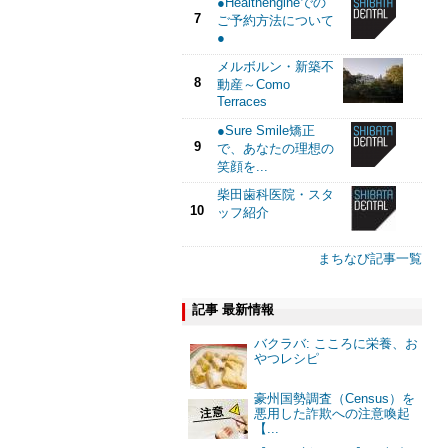
●Healthengineでの
7
ご予約方法について
●
メルボルン・新築不
8
動産～Como
Terraces
●Sure Smile矯正
9
で、あなたの理想の
笑顔を...
柴田歯科医院・スタ
10
ッフ紹介
まちなび記事一覧
記事 最新情報
バクラバ: こころに栄養、お
やつレシピ
豪州国勢調査（Census）を
悪用した詐欺への注意喚起
【...