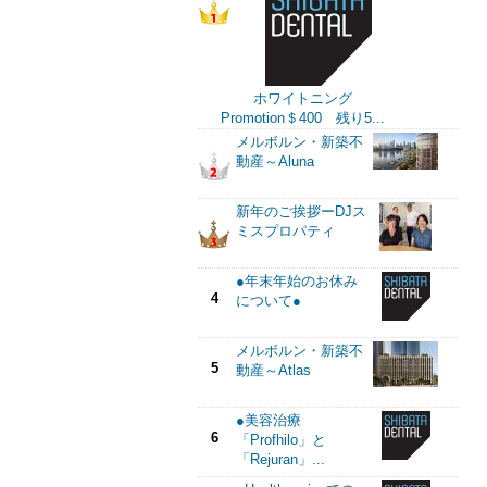
ホワイトニング
Promotion＄400 残り5...
メルボルン・新築不
動産～Aluna
新年のご挨拶ーDJス
ミスプロパティ
●年末年始のお休み
4
について●
メルボルン・新築不
5
動産～Atlas
●美容治療
6
「Profhilo」と
「Rejuran」...