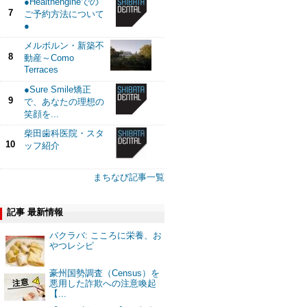
●Healthengineでの
7
ご予約方法について
●
メルボルン・新築不
8
動産～Como
Terraces
●Sure Smile矯正
9
で、あなたの理想の
笑顔を...
柴田歯科医院・スタ
10
ッフ紹介
まちなび記事一覧
記事 最新情報
バクラバ: こころに栄養、お
やつレシピ
豪州国勢調査（Census）を
悪用した詐欺への注意喚起
【...