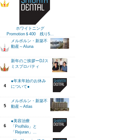
ホワイトニング
Promotion＄400 残り5...
メルボルン・新築不
動産～Aluna
新年のご挨拶ーDJス
ミスプロパティ
●年末年始のお休み
4
について●
メルボルン・新築不
5
動産～Atlas
●美容治療
6
「Profhilo」と
「Rejuran」...