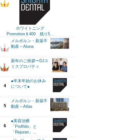
ホワイトニング
Promotion＄400 残り5...
メルボルン・新築不
動産～Aluna
新年のご挨拶ーDJス
ミスプロパティ
●年末年始のお休み
4
について●
メルボルン・新築不
5
動産～Atlas
●美容治療
6
「Profhilo」と
「Rejuran」...