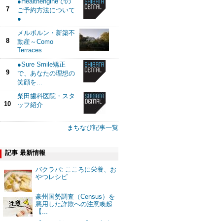
●Healthengineでの
7
ご予約方法について
●
メルボルン・新築不
8
動産～Como
Terraces
●Sure Smile矯正
9
で、あなたの理想の
笑顔を...
柴田歯科医院・スタ
10
ッフ紹介
まちなび記事一覧
記事 最新情報
バクラバ: こころに栄養、お
やつレシピ
豪州国勢調査（Census）を
悪用した詐欺への注意喚起
【...