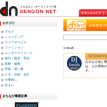
メルボルン / オーストラリア発
DENGON NET
クラシファイド
カテゴリ
グルメ
ショッピング
ライフサービス
ファッション
1 result.
エンターテイメント
DJ Smith Pro
旅行・観光・宿泊
広大な土地と豊
医療・健康
は、人口増加が
学校・習い事
す。...
ビザ・法律・会計
仕事探し
住まい
まちなび最新記事