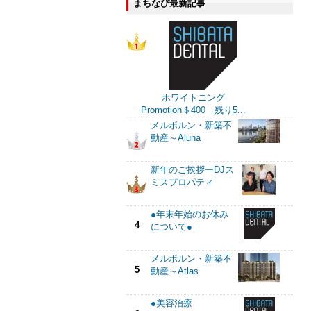
まちなび最新記事
ホワイトニング
Promotion＄400 残り5...
メルボルン・新築不
動産～Aluna
新年のご挨拶ーDJス
ミスプロパティ
●年末年始のお休み
4
について●
メルボルン・新築不
5
動産～Atlas
●美容治療