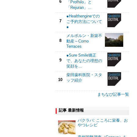
6
「Profhilo」と
「Rejuran」...
●Healthengineでの
7
ご予約方法について
●
メルボルン・新築不
8
動産～Como
Terraces
●Sure Smile矯正
9
で、あなたの理想の
笑顔を...
柴田歯科医院・スタ
10
ッフ紹介
まちなび記事一覧
記事 最新情報
バクラバ: こころに栄養、お
やつレシピ