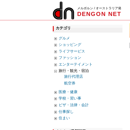
メルボルン / オーストラリア発
DENGON NET
カテゴリ
グルメ
ショッピング
ライフサービス
ファッション
エンターテイメント
旅行・観光・宿泊
旅行代理店
航空券
医療・健康
学校・習い事
ビザ・法律・会計
仕事探し
住まい