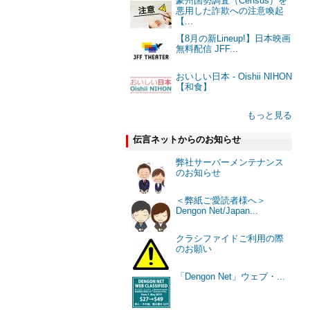
豪州国勢調査（Census）を
悪用した詐欺への注意喚起
【...
【8月の新Lineup!】日本映画
無料配信 JFF...
おいしい日本 - Oishii NIHON
【和食】
もっと見る
伝言ネットからのお知らせ
弊社サーバーメンテナンス
のお知らせ
＜弊紙ご愛読者様へ＞
Dengon Net/Japan...
クラシファイドご利用の際
のお願い
「Dengon Net」ウェブ・...