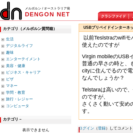
メルボルン / オーストラリア発
DENGON NET
クラシファイド
USBプリペイドインターネ
カテゴリ（メルボルン質問箱）
以前Teslstraの
生活
使えたのですが
デジタルライフ
趣味
Virgin mobile
エンターテイメント
普通の早さの時と、
美容・健康
cityに住んでるの
ビジネス・キャリア
なんでしょうか？
ビザ
マネー
Telstaraは高いの
学問・教育
のですが、
旅行・レジャー
さくさく動いて安め
コンピュータ
す。
カテゴリ－
ログイン
（
登録
）してコメント
表示できません