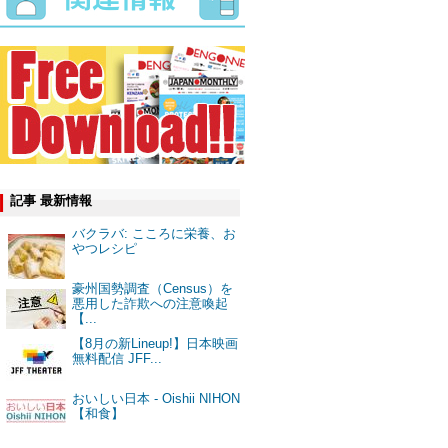
記事 最新情報
バクラバ: こころに栄養、お
やつレシピ
豪州国勢調査（Census）を
悪用した詐欺への注意喚起
【...
【8月の新Lineup!】日本映画
無料配信 JFF...
おいしい日本 - Oishii NIHON
【和食】