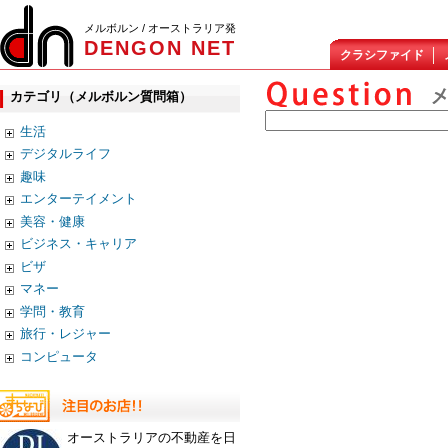
メルボルン / オーストラリア発
DENGON NET
クラシファイド
カテゴリ（メルボルン質問箱）
生活
デジタルライフ
趣味
エンターテイメント
美容・健康
ビジネス・キャリア
ビザ
マネー
学問・教育
旅行・レジャー
コンピュータ
オーストラリアの不動産を日