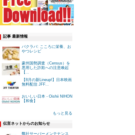
記事 最新情報
バクラバ: こころに栄養、お
やつレシピ
豪州国勢調査（Census）を
悪用した詐欺への注意喚起
【...
【8月の新Lineup!】日本映画
無料配信 JFF...
おいしい日本 - Oishii NIHON
【和食】
もっと見る
伝言ネットからのお知らせ
弊社サーバーメンテナンス