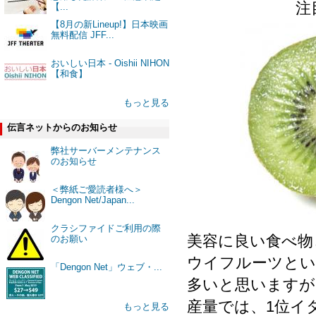
注
【...
【8月の新Lineup!】日本映画
無料配信 JFF...
おいしい日本 - Oishii NIHON
【和食】
もっと見る
伝言ネットからのお知らせ
弊社サーバーメンテナンス
のお知らせ
＜弊紙ご愛読者様へ＞
Dengon Net/Japan...
クラシファイドご利用の際
美容に良い食べ物
のお願い
ウイフルーツとい
「Dengon Net」ウェブ・...
多いと思いますが
産量では、1位イ
もっと見る