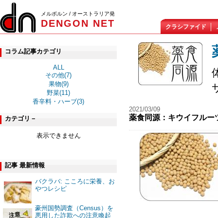
メルボルン / オーストラリア発
DENGON NET
クラシファイド
コラム記事カテゴリ
ALL
その他(7)
果物(9)
野菜(11)
香辛料・ハーブ(3)
2021/03/09
薬食同源：キウイフルーツ Ki
カテゴリ－
表示できません
記事 最新情報
バクラバ: こころに栄養、お
やつレシピ
豪州国勢調査（Census）を
悪用した詐欺への注意喚起