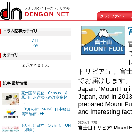
メルボルン / オーストラリア発
DENGON NET
クラシファイド
コラム記事カテゴリ
ALL
(9)
カテゴリ－
表示できません
トリビア!」。富
でお届けします。楽しく学
記事 最新情報
Japan. ʻMount Fujiʼ
豪州国勢調査（Census）を
Japan, and in 2013 
悪用した詐欺への注意喚起
【...
prepared Mount Fuj
【8月の新Lineup!】日本映画
and interesting fact
無料配信 JFF...
2025/12/26
おいしい日本 - Oishii NIHON
富士山トリビア! Mount Fuji 
【和食】