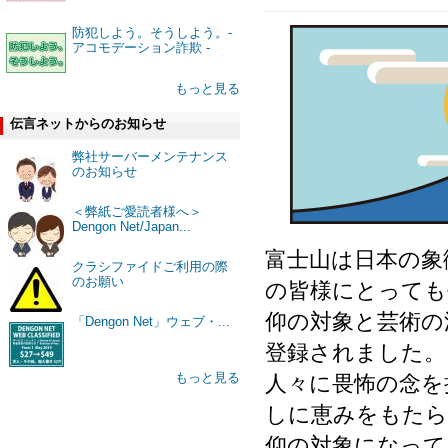
防犯しよう。そうしよう。-
アコモデーション詐欺 -
もっと見る
伝言ネットからのお知らせ
弊社サーバーメンテナンス
のお知らせ
＜弊紙ご愛読者様へ＞
Dengon Net/Japan...
富士山は日本の象
クラシファイドご利用の際
のお願い
の皆様にとっても
仰の対象と芸術の
「Dengon Net」ウェブ・...
登録されました。
もっと見る
人々に畏怖の念を
しに恵みをもたら
仰の対象になって