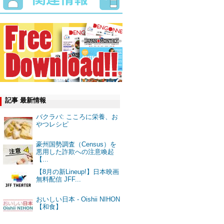
記事 最新情報
バクラバ: こころに栄養、お
やつレシピ
豪州国勢調査（Census）を
悪用した詐欺への注意喚起
【...
【8月の新Lineup!】日本映画
無料配信 JFF...
おいしい日本 - Oishii NIHON
【和食】