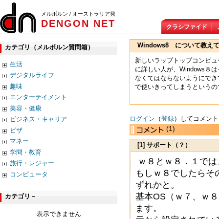
メルボルン / オーストラリア発
DENGON NET
クラシファイド
Windows8 について教え
カテゴリ（メルボルン質問箱）
新しいラップトップコンピュ
生活
に詳しい人が、Windows
デジタルライフ
なくてはならないようにでき
趣味
で使いきってしまうというの
エンターテイメント
美容・健康
ログイン
（
登録
）してコメント
ビジネス・キャリア
(1)
ビザ
マネー
[1] サポート（？）
学問・教育
ｗ８とｗ８．１では
旅行・レジャー
もしｗ８でしたらそ
コンピュータ
ずれかと。
基本OS（ｗ７、ｗ
カテゴリ－
ます。
表示できません