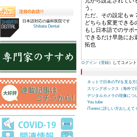
元から設定されてい
う。
ただ、その設定もｗ
日本語対応の歯科医院です
どちらも変更できる
Shibata Dental
もし日本語でのサポ
できるだけ早急にお
拓也
ログイン
（
登録
）してコメント
ネットで日本のTVを見る方
スリングボックス（海外で
デジタルカメラの現像につ
You tube
iTunesに詳しい方おしえ