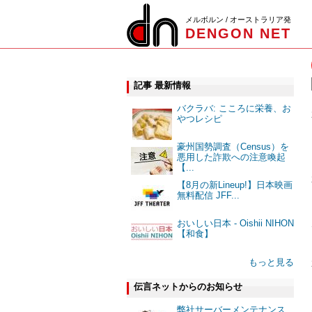
メルボルン / オーストラリア発
DENGON NET
記事 最新情報
バクラバ: こころに栄養、お
やつレシピ
豪州国勢調査（Census）を
悪用した詐欺への注意喚起
【...
【8月の新Lineup!】日本映画
無料配信 JFF...
おいしい日本 - Oishii NIHON
【和食】
もっと見る
伝言ネットからのお知らせ
弊社サーバーメンテナンス