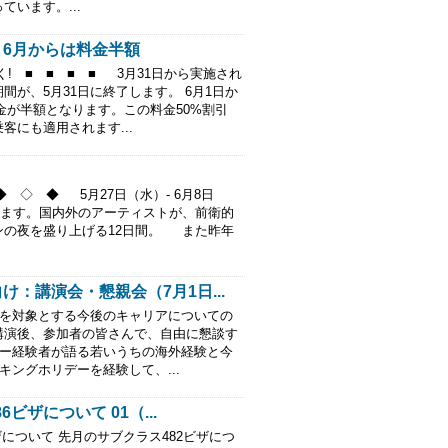
います。...
6月からは料金半額
れなく! ■ ■ ■ ■ 3月31日から実施され
が、5月31日に終了します。 6月1日か
料金が半額となります。この料金50%割引
にも適用されます...
◆ ◇ ◆ 5月27日（水）- 6月8日
されます。国内外のアーティストが、前衛的
ンの夜を盛り上げる12日間。 また昨年
：講演会・懇親会（7月1日...
を対象とする今後のキャリアについての
講演後、参加者の皆さんで、自由に懇談す
デー経験者が語る若いうちの海外経験と今
ングホリデーを経験して、...
ビザについて 01（...
ザについて 先月のサブクラス482ビザにつ