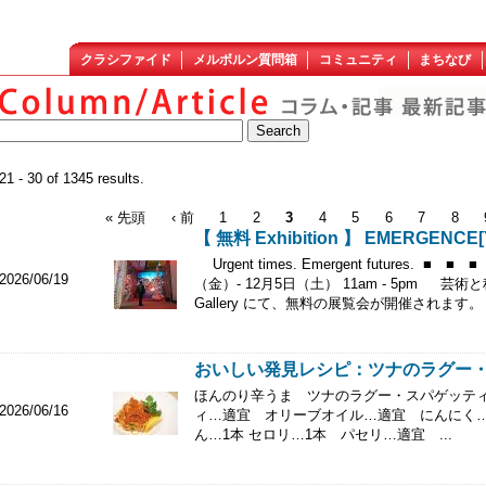
クラシファイド
メルボルン質問箱
コミュニティ
まちなび
21 - 30 of 1345 results.
« 先頭
‹ 前
1
2
3
4
5
6
7
8
【 無料 Exhibition 】 EMERGENCE[Y]
Urgent times. Emergent futures. ■ 
2026/06/19
（金）- 12月5日（土） 11am - 5pm 芸
Gallery にて、無料の展覧会が開催されます
おいしい発見レシピ：ツナのラグー
ほんのり辛うま ツナのラグー・スパゲッティ 材
2026/06/16
ィ…適宜 オリーブオイル…適宜 にんにく…
ん…1本 セロリ…1本 パセリ…適宜 ...