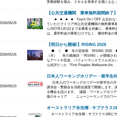
実務経験を積み、スキルを発表する場にもなって
【公共交通機関 乗車無料期間終了】
■ ■ ■ ■ Touch On / OFF お忘
2026/05/29
ていたビクトリア州公共交通機関の無料乗車期間
ら2027年1月1日まで全乗客を対象に、乗車
は、通常料金の乗客だけでなく、優待料金の乗客
【明日から開催!】RISING 2026
◆ ◇ ◆ 冬の芸術祭 RISING 2026 
2026/05/26
（月） 冬の風物詩『 RISING 』が開催
なアートや音楽、パフォーマンスでメルボル
も好評だった『First Peoples Melbourne Art...
日本人ワーキングホリデー・留学生向け
日本人のワーキングホリデーや留学生の方
2026/05/23
講演会・懇親会を当館会議室で開催します。
る機会を設けます。 議題：ワーキングホリ
後のキャリア ニュージーランドでのワーキ
オーストラリア永住権 - サブクラス186
オーストラリア永住権 - サブクラス186ビ