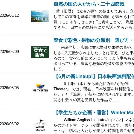
自然の国の人だから - 二十四節気
昔（旧暦）は立春が新年の始まりであり、立
2026/06/12
してこの立春を基準に季節の節目が決められて
気（にじゅうしせっき）”に表すことで、 私
できた。 日本人の気持ちに立ち返ってみたら、.
菜食で彩色 - 果物の分類別 選び方
来豪当初、店頭に並ぶ野菜や果物の量や、
2026/06/09
しさに2度驚かされました。とは言え、ひと束
るので、食べる前にダメにしてしまう事もあ
出回っている、豊富な種類の野菜や果物の中
して、...
【6月の新Lineup!】日本映画無料配信 J
6月3日（水）から新たに2作品が配信! 
2026/06/05
Theater」 では、現在、日本映画を無料配
た。』と『湯道』が新たに配信されています。 
開され数々の賞を受賞した作品で、...
【学生たちが企画・運営】Winter Mar
William Angliss Instituteの
2026/06/02
冬のナイトマーケットが開催されます。 美味
ットは、訪れた人たちが楽しい時間を過ごせる