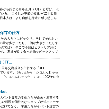
春から始まる月を正月（1月）と呼び、 そ
いる。 こうした季節の変化を“二十四節
達日本人は、より自然を身近に感じ慈しん
..
・保存の仕方
その大きさにビックリ。そしてそのおい
の量が多かったり、1個が大きかったりす
るのでは? そこで今回はビクトリア州に
から、私達が良く食べる物をピックアップ
FF...
国際交流基金が主催する「JFF
信しています。 6月3日から『シコふんじゃっ
『シコふんじゃった。』は、1992年に公
ket
イベントマネジメント専攻の学生たちが企画・運営する
しい料理や個性的なショップが並ぶマーケ
だけでなく、 学生たちがイベント運営の