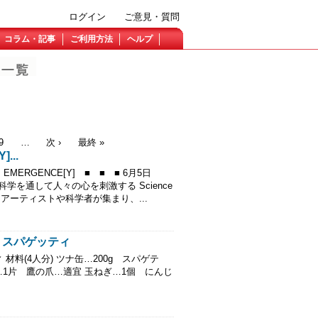
ログイン
ご意見・質問
コラム・記事
ご利用方法
ヘルプ
9
…
次 ›
最終 »
...
■ ■ EMERGENCE[Y] ■ ■ ■ 6月5日
術と科学を通して人々の心を刺激する Science
。 アーティストや科学者が集まり、...
・スパゲッティ
料(4人分) ツナ缶…200g スパゲテ
1片 鷹の爪…適宜 玉ねぎ…1個 にんじ