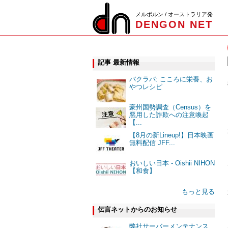
メルボルン / オーストラリア発
DENGON NET
記事 最新情報
バクラバ: こころに栄養、お
やつレシピ
豪州国勢調査（Census）を
悪用した詐欺への注意喚起
【...
【8月の新Lineup!】日本映画
無料配信 JFF...
おいしい日本 - Oishii NIHON
【和食】
もっと見る
伝言ネットからのお知らせ
弊社サーバーメンテナンス