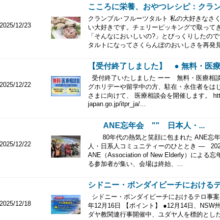
こころに栄養、おやつレシピ：クラン
クランブル･フルーツタルト 私の大好きなさ
2025/12/23
い大好きです。チェリーピッキングで取って
「そんなにおいしいの?」とびっくりしたの
タルトになってさくらんぼのおいしさを再発見
【受付終了しました】 ● 無料・医療相
受付終了いたしました ーー 無料・医療相談
2025/12/22
グホリデーや留学中の方、駐在・永住者をはじ
さまに向けて、 医療相談会を開催します。 https://w
japan.go.jp/itpr_ja/...
ANE忘年会 "" 日本人・...
80年代の熱気と笑顔に包まれた ANE忘
2025/12/22
人・日系人コミュニティーのひととき ― 202
ANE（Association of New Elderl
る参加者が集い、会場は終始、...
シドニー・ボンダイビーチにおけるテロ
シドニー・ボンダイビーチにおけるテロ事案発生
2025/12/18
年12月16日 【ポイント】 ●12月14日、
ダヤ教関連行事開催中、ユダヤ人を標的とし