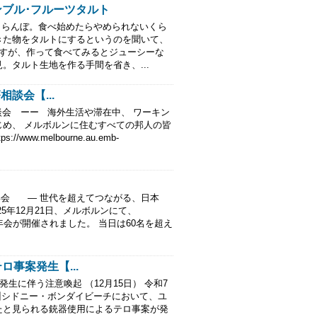
ブル･フルーツタルト
くらんぼ。食べ始めたらやめられないくら
きた物をタルトにするというのを聞いて、
ですが、作って食べてみるとジューシーな
。タルト生地を作る手間を省き、...
談会【...
会 ーー 海外生活や滞在中、 ワーキン
め、 メルボルンに住むすべての邦人の皆
ww.melbourne.au.emb-
年会 ― 世代を超えてつながる、日本
5年12月21日、メルボルンにて、
y）による忘年会が開催されました。 当日は60名を超え
事案発生【...
に伴う注意喚起 （12月15日） 令和7
NSW州シドニー・ボンダイビーチにおいて、ユ
たと見られる銃器使用によるテロ事案が発