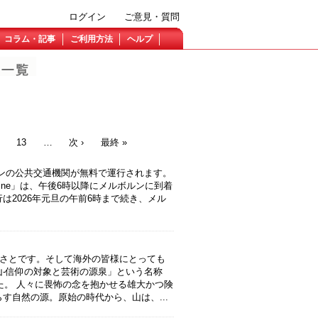
ログイン
ご意見・質問
コラム・記事
ご利用方法
ヘルプ
13
…
次 ›
最終 »
ンの公共交通機関が無料で運行されます。
ine」は、午後6時以降にメルボルンに到着
は2026年元旦の午前6時まで続き、メル
.
さとです。そして海外の皆様にとっても
-信仰の対象と芸術の源泉」という名称
た。 人々に畏怖の念を抱かせる雄大かつ険
す自然の源。原始の時代から、山は、...