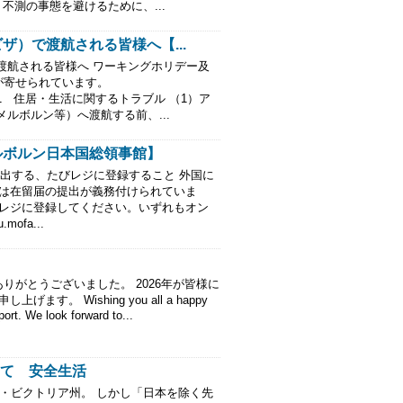
不測の事態を避けるために、...
）で渡航される皆様へ【...
渡航される皆様へ ワーキングホリデー及
が寄せられています。
1 住居・生活に関するトラブル （1）ア
ルボルン等）へ渡航する前、...
ルボルン日本国総領事館】
提出する、たびレジに登録すること 外国に
には在留届の提出が義務付けられていま
びレジに登録してください。いずれもオン
mofa...
がとうございました。 2026年が皆様に
。 Wishing you all a happy
ort. We look forward to...
えて 安全生活
・ビクトリア州。 しかし「日本を除く先