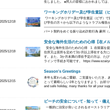
生しました。 ●邦人の皆様におかれましては、
ワーキングホリデー及び学生査証（ビザ
ワーキングホリデー及び学生査証（ビザ）で
2025/12/18
び学生の方々から以下のようなトラブル報告
―――――――――――――――――――― 
パート契約をめぐる振り込め詐欺行為 豪州（メ
安全な海外生活のための心得【在メ
安全な海外生活のための心得 1. 在留届を
2025/12/18
住所又は居所を定めて3か月以上滞在する方
す。また、3か月未満の滞在予定の方は、た
ラインで手続き可能です。 https://www.ezairyu.
Season's Greetings
本年も変わらぬご愛顧、ご支援をいただき、あり
2025/12/15
とって素晴らしい1年となりますよう、お祈り申し上げます
and safe holiday, many thanks for all your supp
ビーチの安全について - 知って・備
一般的に治安が良いとされるオーストラリア