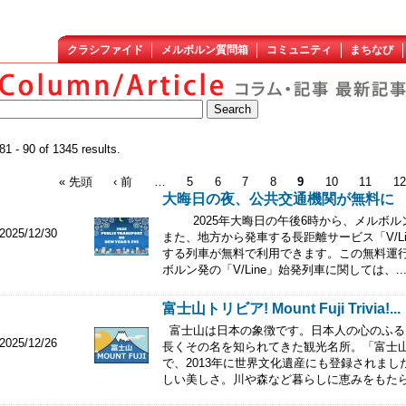
クラシファイド
メルボルン質問箱
コミュニティ
まちなび
81 - 90 of 1345 results.
« 先頭
‹ 前
…
5
6
7
8
9
10
11
12
大晦日の夜、公共交通機関が無料に
2025年大晦日の午後6時から、メルボル
2025/12/30
また、地方から発車する長距離サービス「V/L
する列車が無料で利用できます。この無料運行
ボルン発の「V/Line」始発列車に関しては、..
富士山トリビア! Mount Fuji Trivia!...
富士山は日本の象徴です。日本人の心のふる
2025/12/26
長くその名を知られてきた観光名所。「富士山
で、2013年に世界文化遺産にも登録されまし
しい美しさ。川や森など暮らしに恵みをもたら