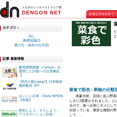
メルボルン / オーストラリア発
DENGON NET
クラシファイド
カテゴリ－
ビ
ピ
ALL
基礎知識(2)
選び方・保存の仕方(6)
記事 最新情報
豪州国勢調査（Census）を
悪用した詐欺への注意喚起
【...
【8月の新Lineup!】日本映画
無料配信 JFF...
菜食で彩色 - 果物の分
おいしい日本 - Oishii NIHON
来豪当初、店頭に並ぶ野菜や
【和食】
しさに2度驚かされました。と
るので、食べる前にダメにして
出回っている、豊富な種類の野
防犯しよう。そうしよう。-
アコモデーション詐欺 -
して、...