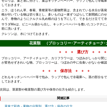
セロリは、葉と茎に分けて、葉はキッチンペーパー、ラップで包んで冷蔵庫
しておきます。
ニラ、ほうれん草、春菊、青梗菜等の葉物野菜は、含まれている水分が蒸発
根が付いている物は切り落とし、多いものは一束ずつばらして新聞紙にのせ
んで、巻物のようにクルクル丸め根のほうを下にして、できるだけ立てて冷
サラダMixは、ビニール袋から出し、キッチンペーパーを敷いたコンテナ
前に洗います。
クレソンは、水につけておきます。
花菜類 （ブロッコリー･アーティチョーク･
+ + + 選び方 + + +
ブロッコリー、アーティチョーク、カリフラワーは、つぼみがしっかり閉じ
が変色せずきれいな物。ブロッコリーは、つぼみの中に虫食いがないか確認
+ + + 保存法 + + +
どれもキッチンペーパー等で包み、ラップで包んで冷蔵庫へ。茎の部分をで
しておきます。
次回は、茎菜類や根菜類の選び方や保存の仕方を紹介します。
関連記事
菜食で彩色 - 果物の分類別 選び方・保存の仕方