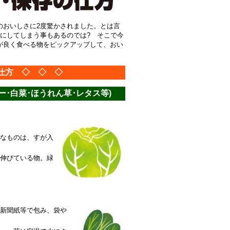
のおいしさに2度驚かされました。とは言
にしてしまう事もあるのでは? そこで今
が良く食べる物をピックアップして、おい
仕方 ◇ ◇ ◇
ー･白菜･ほうれん草･レタス等)
なものは、すが入
伸びている物。緑
新聞紙等で包み、袋や