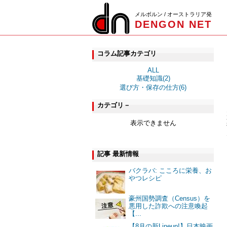
メルボルン / オーストラリア発
DENGON NET
コラム記事カテゴリ
ALL
基礎知識(2)
選び方・保存の仕方(6)
カテゴリ－
表示できません
記事 最新情報
バクラバ: こころに栄養、お
やつレシピ
豪州国勢調査（Census）を
悪用した詐欺への注意喚起
【...
【8月の新Lineup!】日本映画