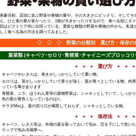
来豪当初、店頭に並ぶ野菜や果物の量や、その大きさにビックリ。そしてそ
え、ひと束の量が多かったり、1個が大きかったりするので、食べる前にダメ
回はビクトリア州に出回っている、豊富な種類の野菜や果物の中から、私達
しく食べる為の方法を調べてみました。
◇ ◇ ◇ 野菜の分類別 選び方・保存の
葉菜類 (キャベツ･セロリ･青梗菜･チャイニーズブロッコリ
+ + + 選び方 + + +
キャベツやレタスは、巻きがしっかりしていて重い物。
セロリは、茎がしっかりしていて香りが強く、葉が青々としている物。肉厚
っている事があります
青梗菜、ニラ、ほうれん草等の葉物野菜は、シャキッとしていて、しっかり
色の葉が黄色くなっているのは×。
サラダMixは、葉の切り口が褐変しておらず、シャキッとしている物。
+ + + 保存法 + + +
キャベツ、レタス等は、外側の葉を取っておいて包み、芯を下にして乾いた
ラップで包み冷蔵庫へ。