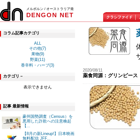
メルボルン / オーストラリア発
DENGON NET
クラシファイド
コラム記事カテゴリ
ALL
その他(7)
果物(9)
野菜(11)
香辛料・ハーブ(3)
2020/08/11
薬食同源：グリンピース 
カテゴリ－
表示できません
記事 最新情報
豪州国勢調査（Census）を
悪用した詐欺への注意喚起
【...
【8月の新Lineup!】日本映画
無料配信 JFF...