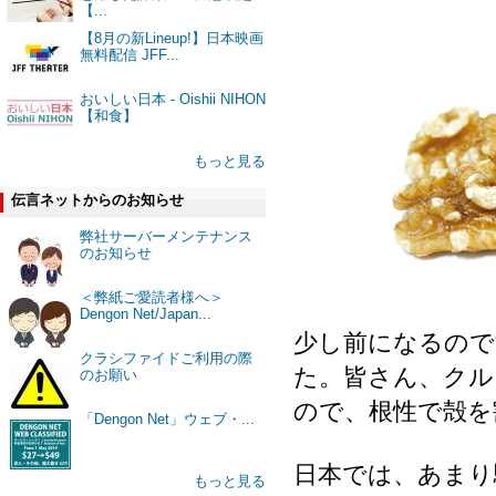
【...
【8月の新Lineup!】日本映画
無料配信 JFF...
おいしい日本 - Oishii NIHON
【和食】
もっと見る
伝言ネットからのお知らせ
弊社サーバーメンテナンス
のお知らせ
＜弊紙ご愛読者様へ＞
Dengon Net/Japan...
少し前になるので
クラシファイドご利用の際
た。皆さん、クル
のお願い
ので、根性で殻を
「Dengon Net」ウェブ・...
日本では、あまり
もっと見る