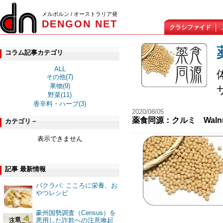
メルボルン / オーストラリア発
DENGON NET
クラシファイド
コラム記事カテゴリ
ALL
その他(7)
果物(9)
野菜(11)
香辛料・ハーブ(3)
2020/08/05
薬食同源：クルミ Walnu
カテゴリ－
表示できません
記事 最新情報
バクラバ: こころに栄養、お
やつレシピ
豪州国勢調査（Census）を
悪用した詐欺への注意喚起