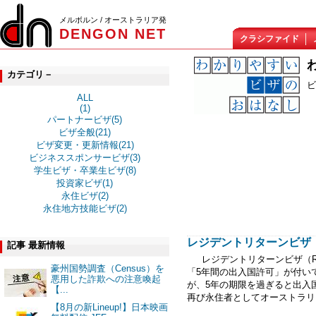
メルボルン / オーストラリア発
DENGON NET
クラシファイド
カテゴリ－
ビ
ALL
(1)
パートナービザ(5)
ビザ全般(21)
ビザ変更・更新情報(21)
ビジネススポンサービザ(3)
学生ビザ・卒業生ビザ(8)
投資家ビザ(1)
永住ビザ(2)
永住地方技能ビザ(2)
レジデントリターンビザ（RR
記事 最新情報
レジデントリターンビザ（RR
豪州国勢調査（Census）を
「5年間の出入国許可」が付い
悪用した詐欺への注意喚起
が、5年の期限を過ぎると出入
【...
再び永住者としてオーストラリア
【8月の新Lineup!】日本映画