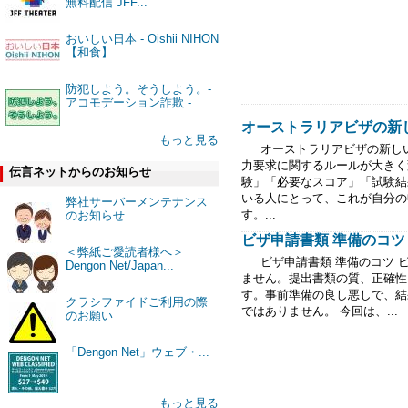
無料配信 JFF...
おいしい日本 - Oishii NIHON
【和食】
防犯しよう。そうしよう。-
アコモデーション詐欺 -
オーストラリアビザの新しい英
もっと見る
オーストラリアビザの新しい英
力要求に関するルールが大きく
伝言ネットからのお知らせ
験」「必要なスコア」「試験結
いる人にとって、これが自分の
弊社サーバーメンテナンス
す。...
のお知らせ
ビザ申請書類 準備のコツ （2
＜弊紙ご愛読者様へ＞
ビザ申請書類 準備のコツ 
Dengon Net/Japan...
ません。提出書類の質、正確性
す。事前準備の良し悪しで、結
クラシファイドご利用の際
ではありません。 今回は、...
のお願い
「Dengon Net」ウェブ・...
もっと見る