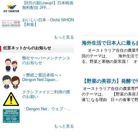
【8月の新Lineup!】日本映画
無料配信 JFF...
おいしい日本 - Oishii NIHON
【和食】
もっと見る
海外生活で日本人に最も多
伝言ネットからのお知らせ
オーストラリア在住の農業専
回のテーマは、 海外生活で
弊社サーバーメンテナンス
る、野菜と果物の新常識！ オー
のお知らせ
＜弊紙ご愛読者様へ＞
Dengon Net/Japan...
【野菜の美容力】発酵で引
オーストラリア在住の農業専
クラシファイドご利用の際
のテーマは、 【野菜の美容力
のお願い
液”になる理由 日々の食事で野
「Dengon Net」ウェブ・...
もっと見る