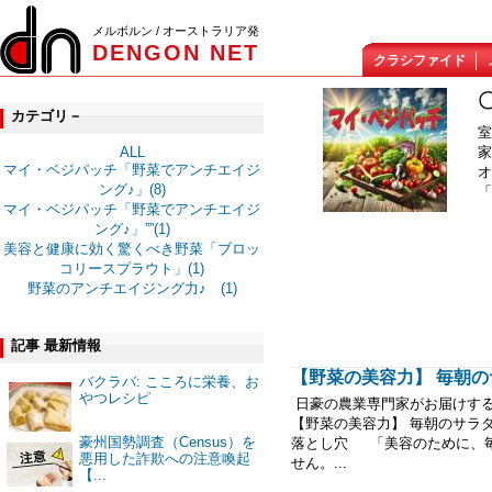
メルボルン / オーストラリア発
DENGON NET
クラシファイド
カテゴリ－
室
家
ALL
マイ・ベジパッチ「野菜でアンチエイジ
オ
ング♪」(8)
「
マイ・ベジパッチ「野菜でアンチエイジ
ング♪」””(1)
美容と健康に効く驚くべき野菜「ブロッ
コリースプラウト」(1)
野菜のアンチエイジング力♪ (1)
記事 最新情報
【野菜の美容力】 毎朝のサ
バクラバ: こころに栄養、お
やつレシピ
日豪の農業専門家がお届けす
【野菜の美容力】 毎朝のサラ
豪州国勢調査（Census）を
落とし穴 「美容のために、毎
悪用した詐欺への注意喚起
せん。...
【...